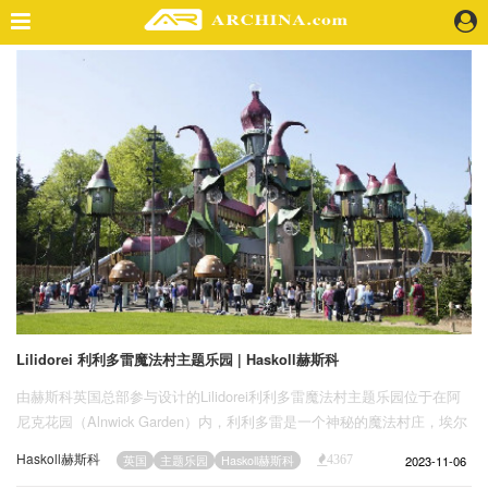
精选案例
建 筑
景 观
室 内
视 频
头条资讯
业 界
机 构
人 物
Lilidorei 利利多雷魔法村主题乐园 | Haskoll赫斯科
地 产
由赫斯科英国总部参与设计的Lilidorei利利多雷魔法村主题乐园位于在阿
快速搜索
尼克花园（Alnwick Garden）内，利利多雷是一个神秘的魔法村庄，埃尔
夫温·德林（Elfwin Drin）作为世界上最大的游乐结构装置就位于魔法村
Haskoll赫斯科
2023-11-06
英国
主题乐园
Haskoll赫斯科
4367
中。