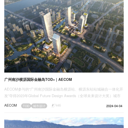
广州南沙横沥国际金融岛TOD+ | AECOM
AECOM参与的“广州南沙国际金融岛横沥站、横沥东站站城融合一体化开
发”夺得2023年Global Future Design Awards（全球未来设计大奖）城市
设计类银奖的嘉奖，该项目此前已获得2022年大湾区城市设计大奖计划/
AECOM
2024-04-04
TOD
城市设计
7446
概念项目类入围提名奖的认可！