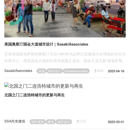
美国奥斯汀国会大道城市设计 | SasakiAssociates
尽管美国德克萨斯州奥斯汀市自1980年代起即已发展成为全球性的文化与
科技中心，然其国会大道的街景却未随之进化。国会大道又称“德克萨斯
大街”，是奥斯汀市最具象征性和活力的街道之一。国会大道串联德克萨
SasakiAssociates
2023-04-16
美国
城市设计
SasakiAssociates
4806
斯州州议会大厦和拉迪伯德湖（Lady Bird Lake），是奥斯汀市中心文
化、经济和市政的主要轴线。
北国之门二连浩特城市的更新与再生
SSA尚舍建筑
2023-03-01
城市更新
建筑
城市设计
5526