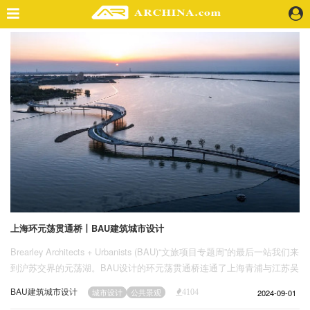
精选案例
建 筑
景 观
室 内
视 频
头条资讯
业 界
机 构
人 物
上海环元荡贯通桥丨BAU建筑城市设计
地 产
Brearley Architects + Urbanists (BAU)“文旅项目专题周”的最后一站我们来
快速搜索
到沪苏交界的元荡湖。BAU设计的环元荡贯通桥连通了上海青浦与江苏吴
江的两岸，为长三角一体化示范区的发展做出了贡献，并获得了包括澳大
BAU建筑城市设计
2024-09-01
城市设计
公共景观
4104
利亚景观建筑师协会国际奖、2022年澳大利亚建筑师协会澳大利亚国际建