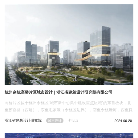
企业招聘
筑奖在内的多项国际大奖。
企业会员
关于投稿
广告投放
关于我们
联系我们
杭州余杭高桥片区城市设计 | 浙江省建筑设计研究院有限公司
高桥片区位于杭州余杭区“城市新中心集中建设重点区域”的东首板块，北
至苏嘉路（西延），东至毛家漾（余杭区边界），南至余杭塘河，西至良
睦路，研究范围总面积为6.23平方公里，核心城市设计范围为3.58平方公
浙江省建筑设计研究院
2024-06-20
城市设计
4262
里。