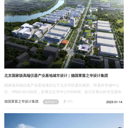
北京国家级高端仪器产业基地城市设计 | 德国莱茵之华设计集团
国家级高端仪器产业基地项目位于北京市怀柔区南部，怀柔科学城中心
区，HR00-0212街区，距离北京市中心约50KM。该片区将以科学仪器和
传感器产业为主，集研发、孵化、小试中试为一体，助力科学仪器企业孵
德国莱茵之华设计集团
2023-01-14
城市设计
5185
化成长、加速技术产业化，赋能科技创新。承载了国家级高端仪器产业基
地职能，构建可持续发展科学创新产业生态，打造花园式开放共享活力园
区空间。