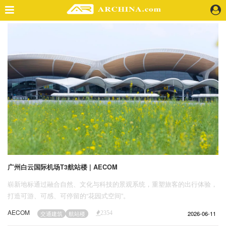
精选案例
建 筑
景 观
室 内
视 频
头条资讯
业 界
机 构
人 物
广州白云国际机场T3航站楼 | AECOM
地 产
崭新地标通过融合自然、文化与科技的景观系统，重塑旅客的出行体验，
快速搜索
打造可游、可感、可停留的“花园式空间”。
AECOM
2026-06-11
交通建筑
航站楼
2354