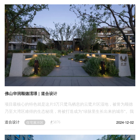
企业招聘
企业会员
关于投稿
广告投放
关于我们
联系我们
佛山华润顺德澐璟 | 道合设计
项目最核心的特色就是这片3万只鹭鸟栖息的云鹭片区湿地，被誉为顺德
乃至大湾区难得的生态秘境，将被打造成为"绿脉里生长出来的城市"。我
们的目标是希望毗邻“鹭鸟天堂”的区域建立一个人与自然和谐共生的理想
道合设计
2024-12-02
住宅展示区
5876
生活空间。