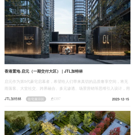
香港置地·启元（一期交付大区） | JTL加特林
启元作为第5代豪宅启幕者，希望给人们带来真切的品质奢享空间，将无
雨落客、大堂社交、跨界融合、多元渗透、场景营销等思维引入设计，用
城市极核意蕴作为基底，刻画意料之外的奢居新场景。
JTL加特林
2023-12-15
住宅展示区
6397