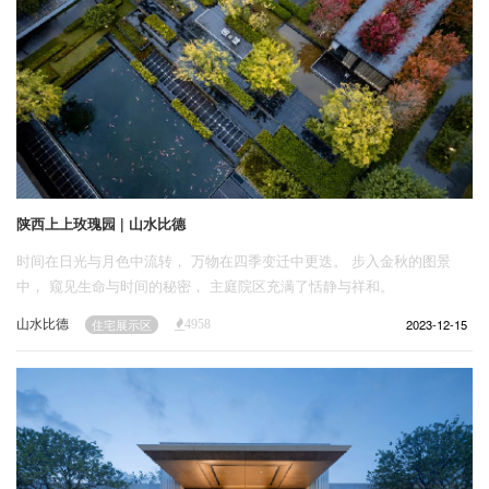
陕西上上玫瑰园 | 山水比德
时间在日光与月色中流转， 万物在四季变迁中更迭。 步入金秋的图景
中， 窥见生命与时间的秘密， 主庭院区充满了恬静与祥和。
山水比德
2023-12-15
住宅展示区
4958