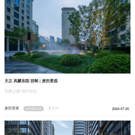
天正·凤麟东院·邯郸 | 麦田景观
凤舞云阙 翎羽花谷
麦田景观
2024-07-20
住宅展示区
2656