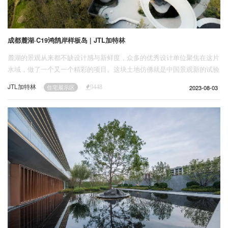
成都麓湖·C19鸿鹄岸样板岛 | JTL加特林
麓湖的景观从来都不缺设计感与新鲜度，众多的优秀设计单位聚焦在这片
水域，做了一个又一个精彩的项目。这块土地仿佛就是中国景观新的试验
场，深深地吸引着对来自四面八方对设计有热爱的人，某种程度上它见证
JTL加特林
2023-08-03
住宅展示区
9448
着设计的变迁与发展，同样能够在这片土地留下自己的设计是一件非常幸
运的事情。