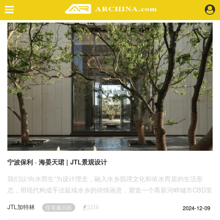
精选案例
建 筑
景 观
室 内
视 频
头条资讯
业 界
机 构
人 物
宁波保利 · 海晏天珺 | JTL景观设计
地 产
我们以“向水而生”为设计理念，融入水乡肌理文化和依水而居的生活形
快速搜索
态，用现代构成手法延续水乡的诗情画意，塑造一个甬新河畔城市CBD里
的度假居所。
JTL加特林
2024-12-09
住宅展示区
5216