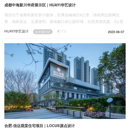
成都中海新川华府展示区 | HUAYI华艺设计
项目位于成都高新区新川板块，距离金融城仅9公里，场地周边路网完
善，地铁直达，交通便利。基地被口袋公园环绕，自然资源优越；3公里
范围内包含多所学校，覆盖全龄段教育资源，同时板块内医疗及商业配套
HUAYI华艺设计
2023-06-07
住宅展示区
5152
完善。
合肥·信达观棠住宅项目 | LOCUS源点设计