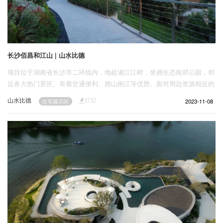
长沙佰昌和江山 | 山水比德
项目位于湖南省长沙市二环线内，地处湘江江畔，坐拥生态南郊公园，邻
近各大热门景区。有着交通便利、拥山抱江等优势。面对周边资源相近的
竞品和激烈动荡的市场，设计团队通过改善景观视线、梳理交通资源、放
山水比德
2023-11-08
住宅展示区
3732
大路段优势、顺势打造归家路线等手法，以“文人墨客，寄情山水”为主
题，打造破局专属记忆点——尊享一线江景、共享双公园体系的都市型滨
江高端住宅。