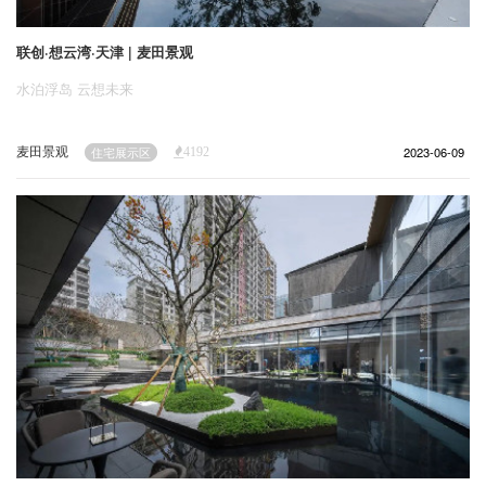
联创·想云湾·天津 | 麦田景观
水泊浮岛 云想未来
麦田景观
2023-06-09
住宅展示区
4192