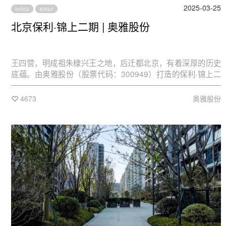
2025-03-25
住宅社区
景观设计
北京保利·锦上二期 | 奥雅股份
王四营，明成祖朱棣兴王之地，后迁都北京，有着深厚的历史
底蕴。由奥雅股份（股票代码：300949）打造的保利·锦上二
期正坐落于此，对望CBD核心区域，毗邻焦化厂工业遗址公
园。过去与当下呼应，繁华之境日渐成熟。
4673
奥雅股份