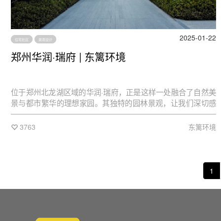
2025-01-22
住宅社区
景观设计
郑州华润·瑞府 | 东篱环境
位于郑州北龙湖区域的华润·瑞府，正是这样一处融合了自然美
景与都市繁华的理想家园。其独特的园林景观，让我们深切感
受到了诗意栖居的奥秘。
3763
东篱环境
1