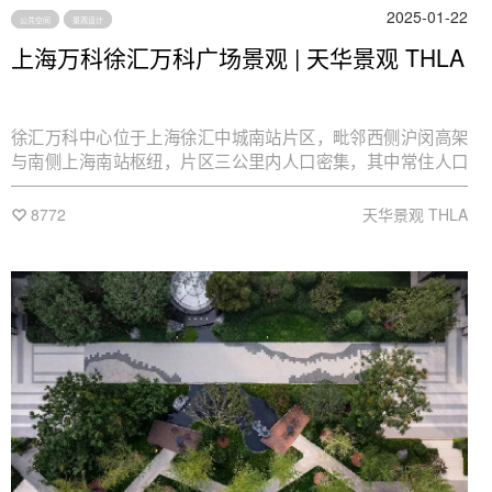
2025-01-22
公共空间
景观设计
上海万科徐汇万科广场景观 | 天华景观 THLA
徐汇万科中心位于上海徐汇中城南站片区，毗邻西侧沪闵高架
与南侧上海南站枢纽，片区三公里内人口密集，其中常住人口
约60万以及40多万的办公人群。从2012年项目总体规划启动
至2015年一期、2018年二期建成；再到2024年月6月三期徐
8772
天华景观 THLA
汇万科广场及中轴绿谷西侧公园改造开放，开发历时12年，总
建筑面积达72万平方米，是一座集商业办公、绿轴公园、艺术
中心等多元业态的城市综合性片区。