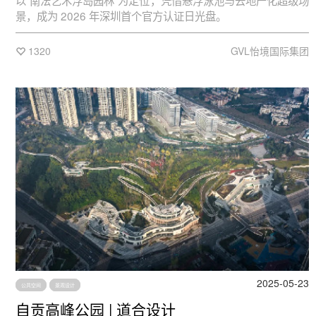
以“南法艺术浮岛园林”为定位，凭借悬浮泳池与去地产化超级场
景，成为 2026 年深圳首个官方认证日光盘。
1320
GVL怡境国际集团
2025-05-23
公共空间
景观设计
自贡高峰公园 | 道合设计