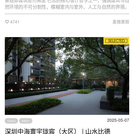
景观即建筑是杰弗里·巴瓦的核心设计哲学之一，强调建筑与自
然环境的不可分割性，模糊室内与室外、人工与自然的界限，
创造出一种有机融合的空间体验。
4741
麦微景观
2025-05-07
住宅社区
景观设计
深圳中海寰宇珑宸（大区） | 山水比德