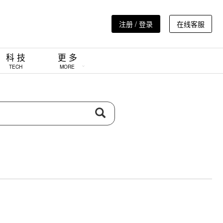
注册 / 登录
在线客服
科 技
更 多
TECH
MORE