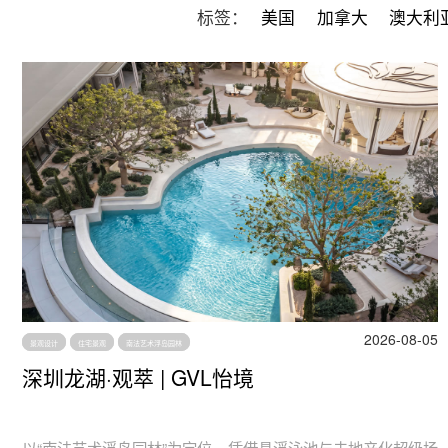
标签：
美国
加拿大
澳大利
2026-08-05
景观设计
住宅景观
南法艺术浮岛园林
深圳龙湖·观萃 | GVL怡境