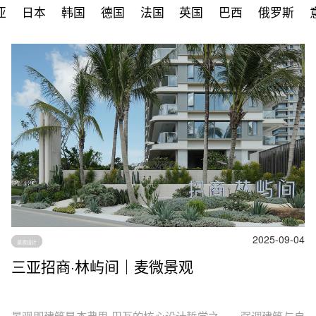
亚
日本
韩国
德国
法国
英国
巴西
俄罗斯
2025-09-04
景观设计
三亚招商·林屿间｜麦微景观