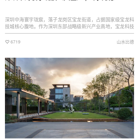
深圳中海寰宇珑宸，落子龙岗区宝龙街道，占据国家级宝龙科
技城核心腹地。作为深圳东部战略级新兴产业高地，宝龙科技
城以ICT、AIoT、BT三大千亿级产业集群为引擎，汇聚比亚
迪、创维等405家高新企业，未来将承载超40万科技人才，成
6719
山水比德
为“东部创新中心”的黄金支点。在这片寸土寸金的产业热土上，
项目以高密度开发与高效空间利用为核心理念，打造匹配科技
精英生活需求的品质住区。