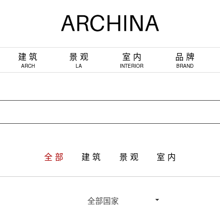
建 筑
景 观
室 内
品 牌
ARCH
LA
INTERIOR
BRAND
全 部
建 筑
景 观
室 内
全部国家