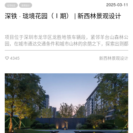
2025-03-11
住宅社区
景观设计
深铁 · 珑境花园（Ⅰ期） | 新西林景观设计
项目位于深圳市龙华区龙胜地铁车辆段，紧邻羊台山森林公
园，在城市通达交通条件和城市山林的余荫之下，探索出则都
市繁华，入则私享园林的隐秘哲学。
4345
新西林景观设计