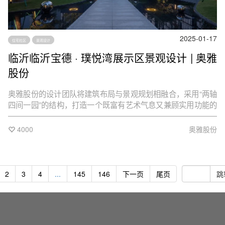
2025-01-17
住宅社区
景观设计
临沂临沂宝德 · 璞悦湾展示区景观设计 | 奥雅
股份
奥雅股份的设计团队将建筑布局与景观规划相融合，采用“两轴
四间一园”的结构，打造一个既富有艺术气息又兼顾实用功能的
居住环境。两轴 —— 拾光之轴，艺术之轴；四间 —— 达利时
间馆、莫奈印象馆、马列维奇儿童乐园、康丁斯基的茶会；一
4000
奥雅股份
园—— 慢时光城市带状公园。
2
3
4
...
145
146
下一页
尾页
跳