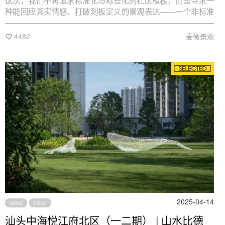
这次，我们不再追求标准化与标签化的社区模板，而是寻求一
种能回应真实情感、打破刻板定义的景观表达——一个非标准
化、可亲近、有归属感的湖畔理想社区，一种在秩序中自如生
长的理想生活容器。在这里，人们可以安放情绪、连接彼此，
4482
麦微景观
找到属于自己的“精神岛屿”。
2025-04-14
住宅社区
景观设计
汕头中海悦江府北区（一二期） | 山水比德