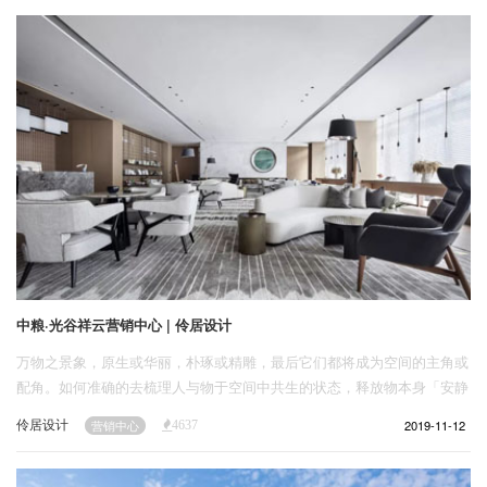
企业招聘
受起到了整体的打造作用。
企业会员
关于投稿
广告投放
关于我们
联系我们
中粮·光谷祥云营销中心 | 伶居设计
万物之景象，原生或华丽，朴琢或精雕，最后它们都将成为空间的主角或
配角。如何准确的去梳理人与物于空间中共生的状态，释放物本身「安静
的力量」，在可度量的空间形态之中，设计师试图唤起物与物、物与人、
伶居设计
2019-11-12
营销中心
4637
人与空间，那不可度量的感知与想象。