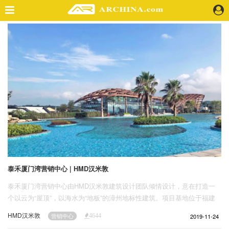
精选案例
建 筑
景 观
室 内
视 频
头条资讯
业 界
机 构
人 物
泰禾厦门湾营销中心 | HMD汉米敦
地 产
泰禾厦门湾营销中心由HMD汉米敦建筑设计团队倾情设计，意在打造一
快速搜索
个以云为“屋顶”，以海水为“地板”的漳州地标性建筑。项目基地位于福建
漳州，隶属海西滨海旅游区，而厦门湾营销中心项目位于一线海景附近，
HMD汉米敦
2019-11-24
营销中心
4644
拥有优势的景观资源。作为白塘湾整体项目的先驱体验空间，对空间和感