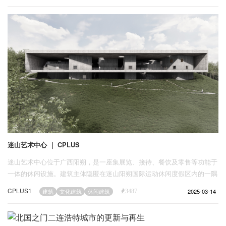
迷山艺术中心 ｜ CPLUS
迷山艺术中心位于广西阳朔，是一座集展览、接待、餐饮及零售等功能于
一体的休闲设施。建筑主体隐匿在迷山阳朔国际运动休闲度假区内的一隅
山坡上，面朝峰峦叠嶂的喀斯特地貌风景区，背倚炊烟袅袅的田园村落，
CPLUS1
2025-03-14
建筑
文化建筑
休闲建筑
3487
作为文化与自然共存的场所，为游客提供多元化体验。