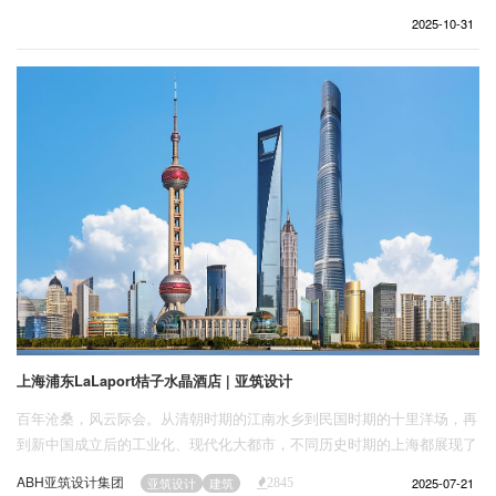
企业招聘
2025-10-31
企业会员
关于投稿
广告投放
关于我们
联系我们
上海浦东LaLaport桔子水晶酒店 | 亚筑设计
百年沧桑，风云际会。从清朝时期的江南水乡到民国时期的十里洋场，再
到新中国成立后的工业化、现代化大都市，不同历史时期的上海都展现了
其独特的魅力和发展潜力。苏州河、武康路、外滩......是她独特的城市符
ABH亚筑设计集团
2025-07-21
亚筑设计
建筑
2845
号。