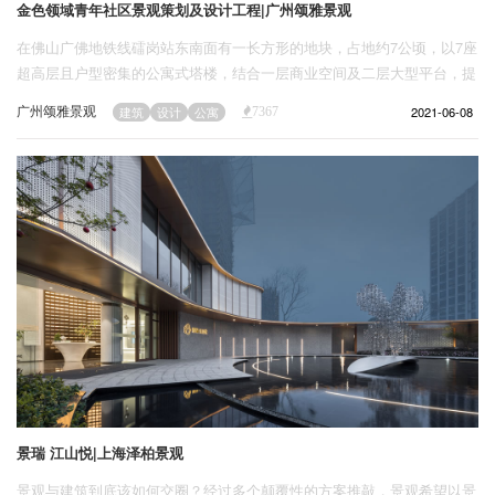
金色领域青年社区景观策划及设计工程|广州颂雅景观
在佛山广佛地铁线礌岗站东南面有一长方形的地块，占地约7公顷，以7座
超高层且户型密集的公寓式塔楼，结合一层商业空间及二层大型平台，提
供市民与社区居民进行户外活动。这个地块定位为超大型青年社区——在
广州颂雅景观
2021-06-08
建筑
设计
公寓
7367
国内很新颖的一个探索性设计理念。甲方将其命名为金色领域。
景瑞 江山悦|上海泽柏景观
景观与建筑到底该如何交圈？经过多个颠覆性的方案推敲，景观希望以景