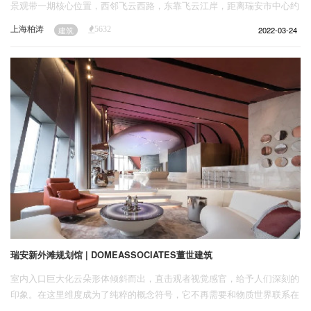
景观带一期核心位置，西邻飞云西路，东靠飞云江岸，距离瑞安市中心约
4公里，距离瑞安市高铁站约3公里，与瑞安老外滩隔江相望。
上海柏涛
2022-03-24
建筑
5632
瑞安新外滩规划馆 | DOMEASSOCIATES董世建筑
室内入口巨大化云朵形体倾斜而出，直击观者视觉感官，给予人们深刻的
印象。在这里维度成为了纯粹的概念符号，它不再需要和物质世界联系在
一起。所谓的宇宙尺度内，还嵌着一个更大的五维空间中——一个超级宇