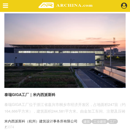
精选案例
建 筑
景 观
室 内
视 频
头条资讯
业 界
机 构
泰瑞GIGA工厂｜米内西派斯科
人 物
地 产
泰瑞GIGA工厂位于浙江省嘉兴市桐乡市经济开发区，占地面积247亩（约
快速搜索
164,666平方米），建筑面积244,581平方米。由金加工车间、注塑及压铸
机组装车间、办公综合楼、技术研发中心等多功能模块构成。
米内西派斯科（杭州）建筑设计事务所有限公司
建筑
工业建筑
工厂
3374