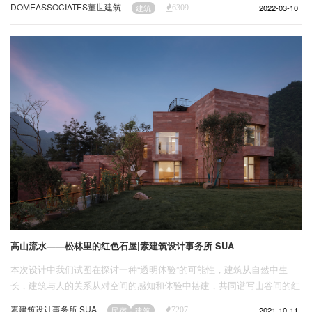
DOMEASSOCIATES董世建筑
2022-03-10
建筑
6309
宙。在这个超级宇宙中，我们可能只是身处在众多宇宙中的一个，在五维
空间更广阔的舞台上，每个宇宙都是独立的四维泡泡。
高山流水——松林里的红色石屋|素建筑设计事务所 SUA
本次设计中我们试图在探讨一种“透明体验”的可能性，建筑从自然中生
长，建筑与人的关系从对空间的感知和体验中搭建，共同谱写山谷间的红
色交响。
素建筑设计事务所 SUA
2021-10-11
民宿
建筑
7207