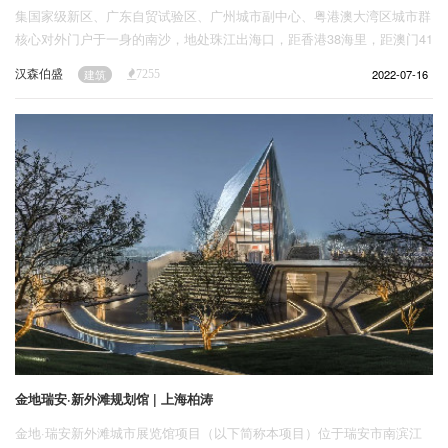
集国家级新区、广东自贸试验区、广州城市副中心、粤港澳大湾区城市群
核心对外门户于一身的南沙，地处珠江出海口，距香港38海里，距澳门41
海里，是大珠江三角洲地理几何中心：用轨道与航线，将湾区11城和5大
汉森伯盛
2022-07-16
建筑
7255
国际机场，织点成网，抛向广袤的蓝色海洋经济。
金地瑞安·新外滩规划馆 | 上海柏涛
金地·瑞安新外滩城市展览馆项目（以下简称本项目）位于瑞安市南滨江