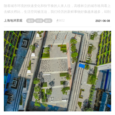
随着城市环境的快速变化和快节奏的人来人往，高楼林立的城市格局看上
去鳞次栉比，生活空间被压迫，我们经历的新鲜事物好像越来越多，却削
弱了人与人之间的情感维系，这些变化难免会让我们产生陌生感。
上海地泽景观
2021-06-08
城市
环境
建筑
6652