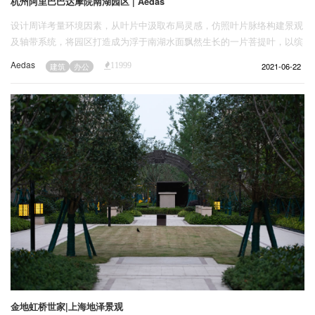
杭州阿里巴巴达摩院南湖园区 | Aedas
设计周详考量环境因素，从叶片中汲取布局灵感，仿照叶片脉络构建景观
及轴带系统，将园区打造成为浮于南湖水面飘然生长的一片菩提叶，以缤
纷水畔一叶浮生的独特景象，塑造杭州风雅清丽的城市名片。
Aedas
2021-06-22
建筑
办公
11999
金地虹桥世家|上海地泽景观