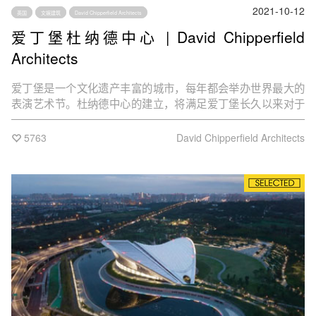
2021-10-12
英国
文娱建筑
David Chipperfield Architects
爱丁堡杜纳德中心 | David Chipperfield
Architects
爱丁堡是一个文化遗产丰富的城市，每年都会举办世界最大的
表演艺术节。杜纳德中心的建立，将满足爱丁堡长久以来对于
专业、中型演艺中心的需求，它将为一系列不同的音乐演出和
其它活动提供新场所，同时也将作为苏格兰室内乐团的基地。
5763
David Chipperfield Architects
除了1000座的主音乐厅、咖啡厅、酒吧外，还设有多功能空
间，用于各种活动，同时也可用于扩展教育项目。建成之时，
它将成为爱丁堡100年来首座为音乐和表演艺术所造的新建建
筑。