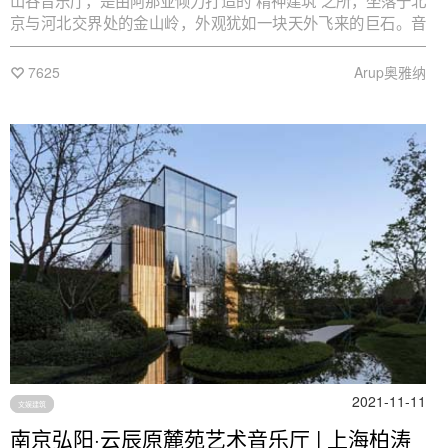
山谷音乐厅，是由阿那亚倾力打造的“精神建筑”之所，坐落于北
京与河北交界处的金山岭，外观犹如一块天外飞来的巨石。音
乐厅呈倒锥形设计，巨石洞穴里包含了半露天剧场、室外舞台
及观景平台等空间，让音乐与自然交融。项目建筑设计由
7625
Arup奥雅纳
OPEN 建筑事务所创始合伙人李虎、黄文菁主持，奥雅纳提供
结构机电一体化设计服务。
2021-11-11
文娱建筑
南京弘阳·云辰原麓苑艺术音乐厅 | 上海柏涛