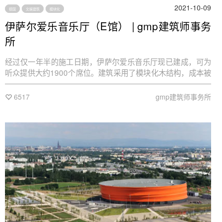
2021-10-09
德国
文娱建筑
模块化
伊萨尔爱乐音乐厅（E馆） | gmp建筑师事务
所
经过仅一年半的施工日期，伊萨尔爱乐音乐厅现已建成，可为
听众提供大约1900个席位。建筑采用了模块化木结构，成本被
成功地控制在4000万欧元的预算范围内。音乐厅将与作为文保
建筑修复后的原变电站（E馆）共同组成加斯泰格汉普8号的核
6517
gmp建筑师事务所
心建筑群。