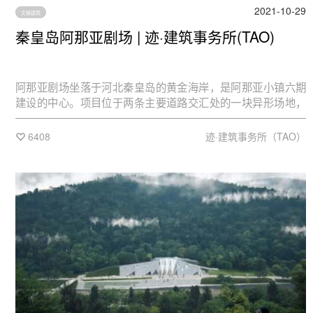
2021-10-29
文娱建筑
秦皇岛阿那亚剧场 | 迹·建筑事务所(TAO)
阿那亚剧场坐落于河北秦皇岛的黄金海岸，是阿那亚小镇六期
建设的中心。项目位于两条主要道路交汇处的一块异形场地，
场地一边与海隔沙丘而望，另外三面都是紧邻公寓建筑的城市
环境。因此，如何处理剧场与大海、街区、周边建筑的关系以
6408
迹·建筑事务所（TAO）
及如何塑造城市空间成为设计的重点。