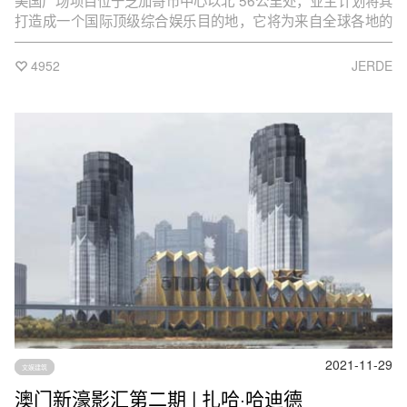
美国广场项目位于芝加哥市中心以北 56公里处，业主计划将其
打造成一个国际顶级综合娱乐目的地，它将为来自全球各地的
游客带来非同凡响的娱乐、度假体验。
4952
JERDE
2021-11-29
文娱建筑
澳门新濠影汇第二期 | 扎哈·哈迪德