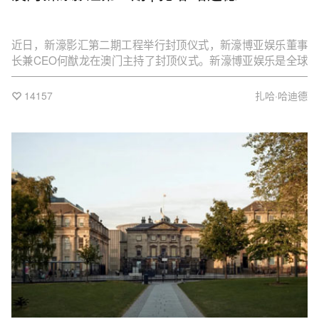
近日，新濠影汇第二期工程举行封顶仪式，新濠博亚娱乐董事
长兼CEO何猷龙在澳门主持了封顶仪式。新濠博亚娱乐是全球
领先的经营综合度假村业务的开发商和业主。
14157
扎哈·哈迪德