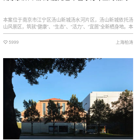
本案位于南京市江宁区汤山新城汤水河片区，汤山新城依托汤
山风景区，筑就“健康”、“生态”、“活力”、“宜居”全新栖身地。本
案基于场地原有天然优势基础上，满足快节奏都市人对于文艺
情怀的强烈渴望，实现压力释放与精神共鸣，吸引新一代品质
5999
上海柏涛
向年轻客群，塑造地区文艺精神新高地。