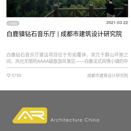
2021-03-22
文娱建筑
白鹿镇钻石音乐厅 | 成都市建筑设计研究院
白鹿钻石音乐厅建设项目位于形如覆钟、突兀于群山环抱之
间、风光无限的AAAA级旅游风景区——白鹿法式风情小镇的中
心位置，项目基地背靠“滴水岩”，面朝白鹿河背山面水，与法式
风情街隔河相望，拥有绝佳的自然风光。
5739
成都市建筑设计研究院