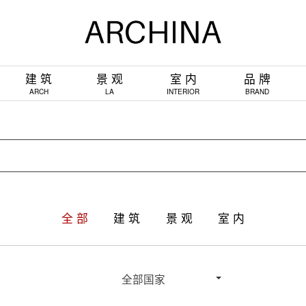
建 筑
景 观
室 内
品 牌
ARCH
LA
INTERIOR
BRAND
全 部
建 筑
景 观
室 内
全部国家