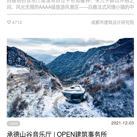
白鹿钻石音乐厅建设项目位于形如覆钟、突兀于群山环抱之
间、风光无限的AAAA级旅游风景区——白鹿法式风情小镇的中
心位置，项目基地背靠“滴水岩”，面朝白鹿河，背山面水，与法
式风情街隔河相望，拥有绝佳的自然风光。
4712
成都市建筑设计研究院
2021-12-03
文娱建筑
承德山谷音乐厅 | OPEN建筑事务所