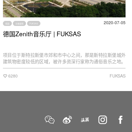
2020-07-05
德国
文娱建筑
FUKSAS
德国Zenith音乐厅 | FUKSAS
项目位于斯特拉斯堡市郊和市中心之间，那是斯特拉斯堡城外
建筑物密度较低的区域，被许多资深行家称为通俗音乐之地。
这里可容纳10,000-12,000名观众，是流行音乐和活动的圣
殿，属于老城中心以外居民的文化活动圣地。更准确地说，这
6280
FUKSAS
是一个为新郊区文化和新多民族语言提供活动场所的地方。斯
特拉斯堡的Zenith音乐厅像是一颗不停跳动的心脏，体现着外
来者们的语言和表达方式。但同时，它也属于流行音乐会庆典
的表演人群，以及粉丝们，他们紧跟辗转欧洲各地巡回表演的
乐队。天顶音乐厅也是一个半圆形空间，在这个空间内，人与
人之间的亲密接触使因活动而疯狂的观众们变成一个整体。