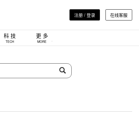
注册 / 登录
在线客服
科 技
更 多
TECH
MORE