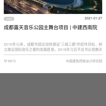
2021-01-27
文娱建筑
成都露天音乐公园主舞台项目 | 中建西南院
2016年以来，成都市提出加快建设“三城三都”的宏伟目标，树
立建设国际音乐之都的发展愿景。2018年习近平总书记视察天
府新区，提出“公园城市”的发展理念，为成都的城市发展描绘宏
伟蓝图。成都露天音乐公园正是在这样的城市发展背景下应运
8873
中国建筑西南设计研究院
而生。其定位是可以在露天举行万人大型户外音乐节等各类演
出活动的同时兼具城市公园功能，是集休闲娱乐、文化演艺、
旅游观光、大型聚会为一体的综合公园，在响应打造音乐产业
之都号召的同时，实现项目自身的可持续发展。