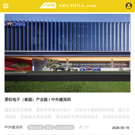
精选案例
建 筑
景 观
室 内
视 频
头条资讯
业 界
机 构
人 物
景旺电子（泰国）产业园 I 中外建深圳
地 产
建筑采用宽檐廊、通风塔等被动式设计，结合本土建材隔热性能，减少空
快速搜索
调能耗；景观融入雨水花园、透水铺装等海绵城市技术，实现雨水资源化
利用，进一步压缩运营成本。
中外建深圳
2026-05-19
项目出海
泰国
办公室空间
2588