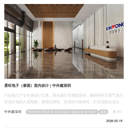
企业招聘
企业会员
关于投稿
广告投放
关于我们
联系我们
景旺电子（泰国）室内设计 | 中外建深圳
巧妙融入产业专属设计元素，强化园区专属氛围感，兼顾商务庄重气场与
舒适松弛的人居氛围，兼顾实用性、美观性与整体性，打造适配企业办
公、商务洽谈、日常休闲于一体的现代化高品质产业园区室内空间。
中外建深圳
空间美学 空间艺术 工业风设计 项目出海 室内设计
泰国
2561
2026-05-19