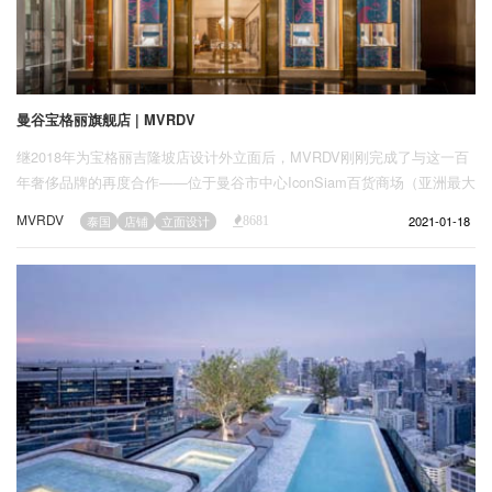
曼谷宝格丽旗舰店 | MVRDV
继2018年为宝格丽吉隆坡店设计外立面后，MVRDV刚刚完成了与这一百
年奢侈品牌的再度合作——位于曼谷市中心IconSiam百货商场（亚洲最大
的商场之一）的宝格丽旗舰店。曼谷旗舰店已于2020年盛大开业，随着泰
MVRDV
2021-01-18
泰国
店铺
立面设计
8681
国疫情的缓解，商场也逐渐恢复了以往的繁华。