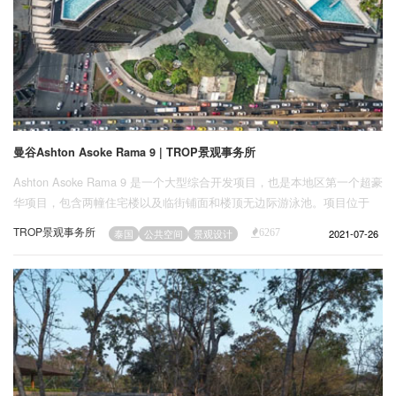
曼谷Ashton Asoke Rama 9 | TROP景观事务所
Ashton Asoke Rama 9 是一个大型综合开发项目，也是本地区第一个超豪
华项目，包含两幢住宅楼以及临街铺面和楼顶无边际游泳池。项目位于
Rama 9 十字路口附近的最后一块空地，通过将旧的废弃商业建筑和停车
TROP景观事务所
2021-07-26
泰国
公共空间
景观设计
6267
场改建为两幢标志性的高层建筑，顺应曼谷新的CBD规划。