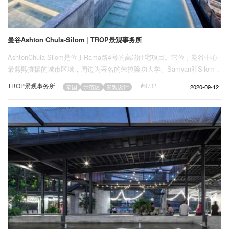
曼谷Ashton Chula-Silom | TROP景观事务所
AshtonChula-Silom是位于Rama路4号的高端住宅项目。它位于曼谷中心
最熙熙攘攘的城市区域，周边为著名的朱拉隆功大学、Samyan和Silom，
这极具策略性意义。这些区域迅速地发展成了高密度的城市街区并且几十
TROP景观事务所
2020-09-12
泰国
示范区
景观设计
9732
年来人口一直非常稠密。无论是杂货店、食品、教育设施，还是休闲和娱
乐中心，人们可以在这些地区找到他们需要的一切。该基地同时也受益于
它邻近两个公共火车站和可步行的步道到附近的目的地。