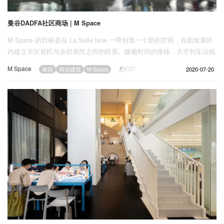
曼谷DADFA社区商场 | M Space
M Space 的目标是在 La Salle lane 一带创造一个新的空间，在新发展区
内建立市区居民与乡郊居民之间的联系。随着时间的推移，天空列车沿线
的新的卫星发展已经改变了该地区的观感。原本是新鲜街市、零售点、学
M Space
2020-07-20
泰国
商业建筑
M Space
8327
校的地区，已逐渐转变为高层、低层公寓、社区商场和国际学校。设计理
念为放缓 La SalleLane 地区的发展，以减少该地区新发展的影响，减少
这些破坏性变化的影响。目的是重建绿化区，使其成为天然空气净化器，
减少新发展区的热量滞留。绿化区还可为社区提供新的娱乐区域，让居民
在享受自然环境的同时，也可方便地使用当地设施。