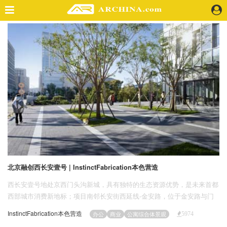
精选案例
建 筑
景 观
室 内
视 频
头条资讯
业 界
机 构
人 物
北京融创西长安壹号 | InstinctFabrication本色营造
地 产
西长安壹号地处京西门头沟新城，具有独特的生态资源优势，是未来首都
快速搜索
西部城市消费新地标；项目南邻长安街西延线-金安路，位于金安路与门
头沟新城主干道新城大街交叉口，S1线轨道交通站点旁，交通极为便
InstinctFabrication本色营造
办公
商业
公寓综合体景观
5974
捷。