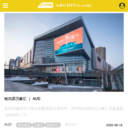
精选案例
建 筑
景 观
室 内
视 频
头条资讯
业 界
机 构
人 物
哈尔滨万象汇 ｜ AUD
地 产
在AUD遍布大江南北的建筑设计项目中，华润哈尔滨松北万象汇无疑是较
快速搜索
为特殊的一个。
AUD
2020-08-18
商业建筑
万象汇
购物中心
16263