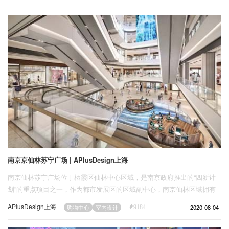
企业招聘
企业会员
关于投稿
广告投放
关于我们
联系我们
南京京仙林苏宁广场 | APlusDesign上海
南京仙林苏宁广场位于栖霞区仙林中心区域，是南京政府推出的“四新计
划”的重点项目之一，作为都市发展区的区域副中心，南京仙林区域拥有
成熟的科教资源和设施，具有一定的商业聚集和吸引潜力。其建筑面积52
APlusDesign上海
2020-08-04
购物中心
室内设计
9184
万方，依托4万方湖面层层而建，目标成为南京地标性全场景布局购物中
心。