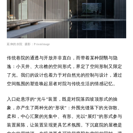
延伸的水院
摄影
：
Prismlmage
传统巷院的通透与开放并非直白，而带着某种阴翳与隐
逸：小天井、大出檐的空间形式，界定了空间形制又限定
了光。我们的设计也着力于对自然光的控制与设计，通过
空间氛围的塑造唤起居者对院与传统生活的情感记忆。
入口处悬浮的“光斗”装置，既是对院落四坡顶形式的抽
象，亦产生了两种光的“形状”：外围光缝落下的光弥散、
柔和，中心汇聚的光集中、有形。光以“展灯”的形式参与
装置展陈，让装置呈现更具艺术氛围。下沉庭院的屋檐是