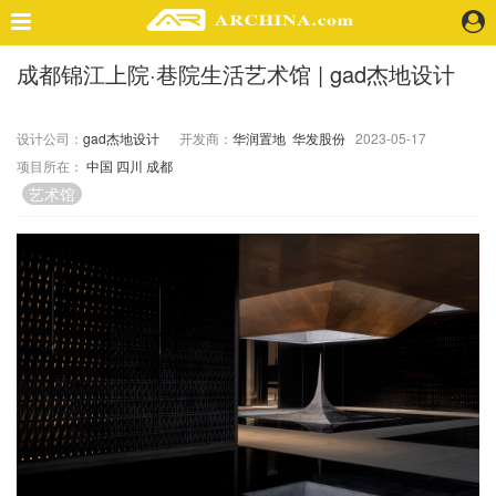
成都锦江上院·巷院生活艺术馆 | gad杰地设计
精选案例
建 筑
设计公司：
gad杰地设计
开发商：
华润置地
华发股份
2023-05-17
景 观
项目所在：
中国
四川
成都
室 内
艺术馆
视 频
头条资讯
业 界
机 构
人 物
地 产
快速搜索