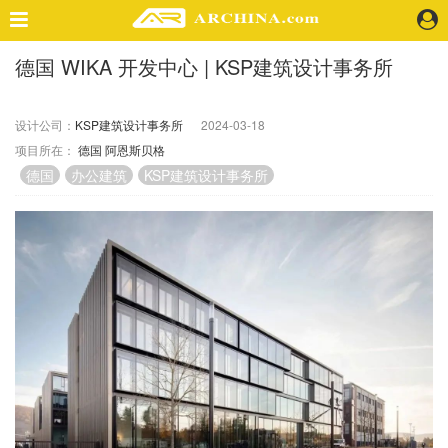
德国 WIKA 开发中心 | KSP建筑设计事务所
精选案例
建 筑
设计公司：
KSP建筑设计事务所
2024-03-18
景 观
项目所在：
德国
阿恩斯贝格
室 内
德国
办公建筑
KSP建筑设计事务所
视 频
头条资讯
业 界
机 构
人 物
地 产
快速搜索