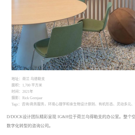
地址：荷兰 乌德勒支
面积：1,700 平方米
时间：2021年
摄影
：Rick Geenjaar
Tag
s：咨询/商务服务，环境心理学和亲生物设计原则、有机形态、灵动多元
D/DOCK
设计团队精彩呈现
IG&H
位于荷兰乌得勒支的办公室。整个空
数字化转型的咨询公司。