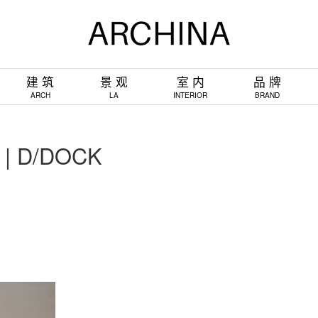
建 筑
景 观
室 内
品 牌
ARCH
LA
INTERIOR
BRAND
 D/DOCK