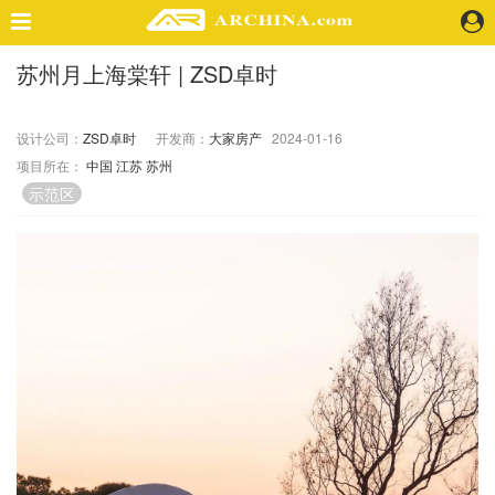
苏州月上海棠轩 | ZSD卓时
精选案例
建 筑
设计公司：
ZSD卓时
开发商：
大家房产
2024-01-16
景 观
项目所在：
中国
江苏
苏州
室 内
示范区
视 频
头条资讯
业 界
机 构
人 物
地 产
快速搜索