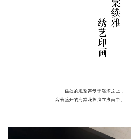
轻盈的雕塑舞动于涟漪之上，
宛若盛开的海棠花摇曳在湖面中。