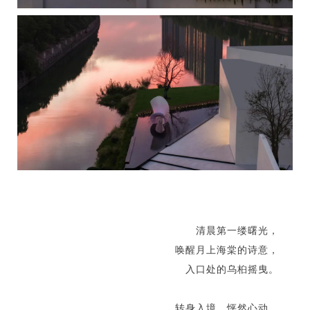
清晨第一缕曙光，
唤醒月上海棠的诗意，
入口处的乌桕摇曳。
转身入境，怦然心动，