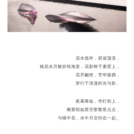
流水低吟，碧波荡漾，
镜花水月般折纸海棠，花影映于素壁上，
花开翩然，芳华簇拥，
穿行于浪漫的光与影。
夜幕降临，华灯初上，
雕塑宛如星空那繁星点点，
与镜中花，水中月交织在一起。