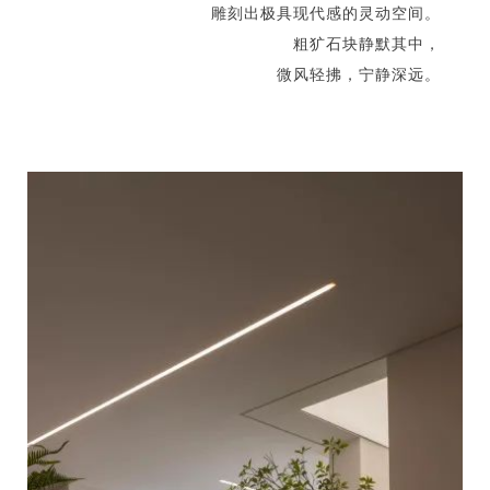
雕刻出极具现代感的灵动空间。
粗犷石块静默其中，
微风轻拂，宁静深远。