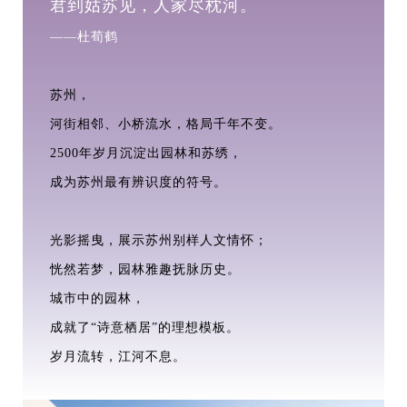
君到姑苏见，人家尽枕河。
——杜荀鹤
苏州，
河街相邻、小桥流水，格局千年不变。
2500年岁月沉淀出园林和苏绣，
成为苏州最有辨识度的符号。
光影摇曳，展示苏州别样人文情怀；
恍然若梦，园林雅趣抚脉历史。
城市中的园林，
成就了“诗意栖居”的理想模板。
岁月流转，江河不息。