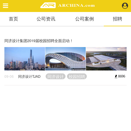
首页
公司资讯
公司案例
招聘
精选案例
建 筑
景 观
同济设计集团2019届校园招聘全面启动！
室 内
视 频
头条资讯
同济设计
校园招聘
09-06
同济设计TJAD
8696
业 界
机 构
人 物
地 产
快速搜索