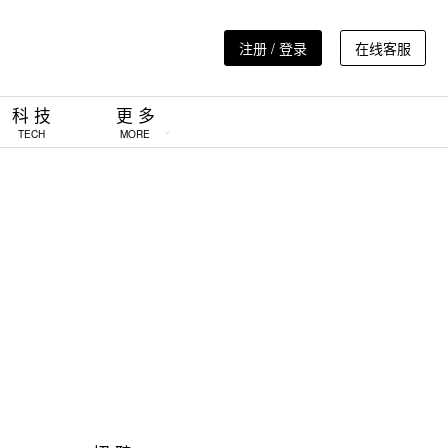
注册 / 登录
在线客服
科 技
更 多
TECH
MORE