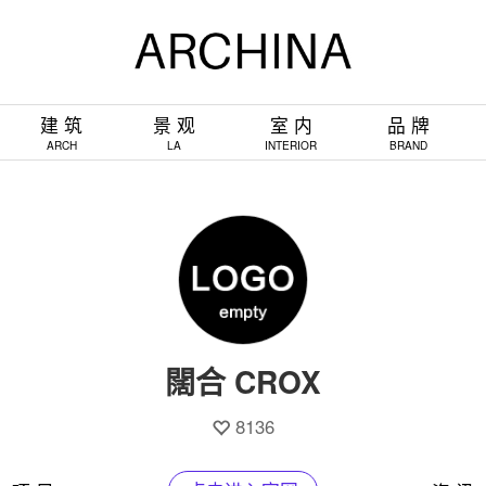
建 筑
景 观
室 内
品 牌
ARCH
LA
INTERIOR
BRAND
闊合 CROX
8136