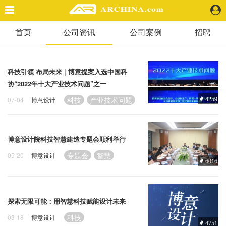
首页
公司资讯
公司案例
招聘
精选案例
建 筑
景 观
科技引领 布局未来 | 博意提案入选中国科
室 内
协“2022年十大产业技术问题”之一
视 频
科技
产业技术问题
07-04
博意设计
4259
头条资讯
业 界
博意设计院科技智慧建造专题会顺利举行
机 构
专题会
智慧
05-20
博意设计
6016
人 物
地 产
快速搜索
探索无限可能：用智慧科技赋能设计未来
科技
03-18
博意设计
4751