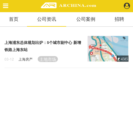
首页
公司资讯
公司案例
招聘
精选案例
建 筑
景 观
上海浦东总体规划出炉：5个城市副中心 新增
室 内
铁路上海东站
视 频
土地市场
03-12
上海房产
4585
头条资讯
业 界
机 构
人 物
地 产
快速搜索