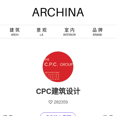
建 筑
景 观
室 内
品 牌
ARCH
LA
INTERIOR
BRAND
CPC建筑设计
282359