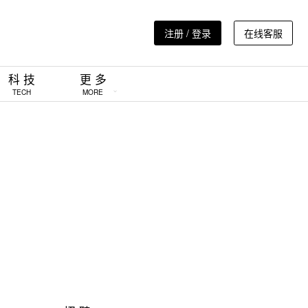
注册 / 登录
在线客服
科 技
更 多
TECH
MORE