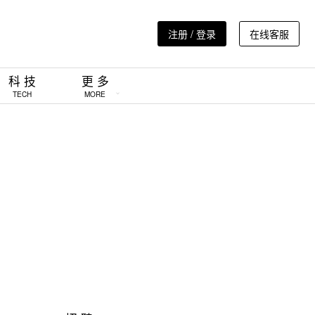
注册 / 登录
在线客服
科 技
更 多
TECH
MORE