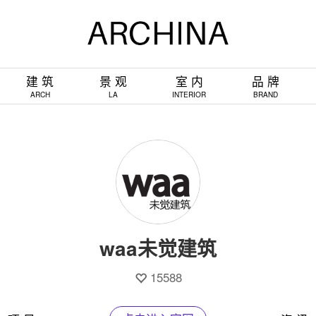
建 筑
景 观
室 内
品 牌
ARCH
LA
INTERIOR
BRAND
waa未觉建筑
15588