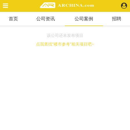
首页
公司资讯
公司案例
招聘
精选案例
建 筑
该公司还未发布项目
景 观
点我查找"楼市参考"相关项目吧~
室 内
视 频
头条资讯
业 界
机 构
人 物
地 产
快速搜索