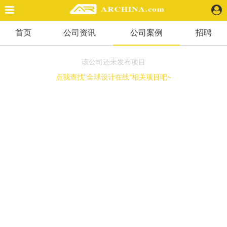
首页
公司资讯
公司案例
招聘
精选案例
建 筑
该公司还未发布项目
景 观
点我查找"全球设计在线"相关项目吧~
室 内
视 频
头条资讯
业 界
机 构
人 物
地 产
快速搜索