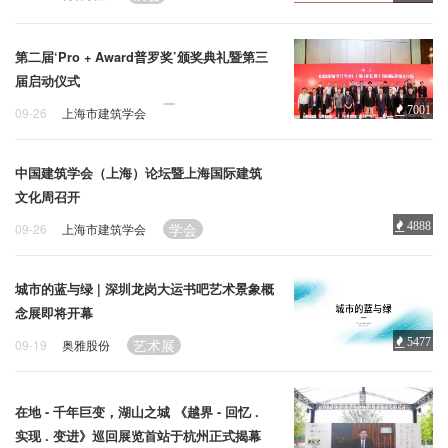
第二届‘Pro + Award普罗奖’颁奖典礼暨第三
届启动仪式
7001
09-26
上海市建筑学会
中国建筑学会（上海）论坛暨上海国际建筑
文化周召开
学会
4888
09-26
上海市建筑学会
城市的蓝与绿 | 深圳龙岗大运书吧艺术景象概
念展即将开幕
艺术展
5477
09-19
奥雅股份
在地 - 千年巨变，湖山之城 《越界 - 回忆 .
实现 . 变进》巡回展览首站于杭州正式揭幕