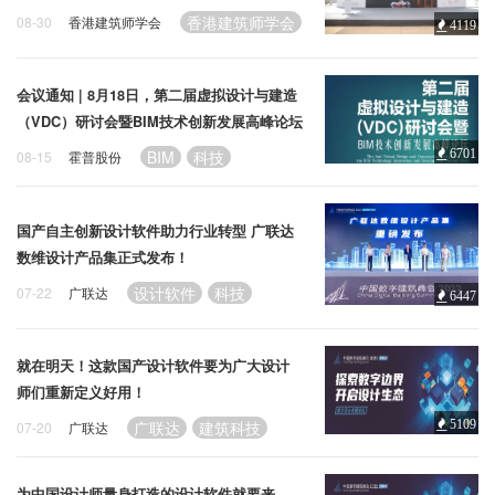
香港建筑师学会
08-30
香港建筑师学会
4119
会议通知 | 8月18日，第二届虚拟设计与建造
（VDC）研讨会暨BIM技术创新发展高峰论坛
BIM
科技
6701
08-15
霍普股份
国产自主创新设计软件助力行业转型 广联达
数维设计产品集正式发布！
设计软件
科技
07-22
广联达
6447
就在明天！这款国产设计软件要为广大设计
师们重新定义好用！
广联达
建筑科技
5109
07-20
广联达
为中国设计师量身打造的设计软件就要来