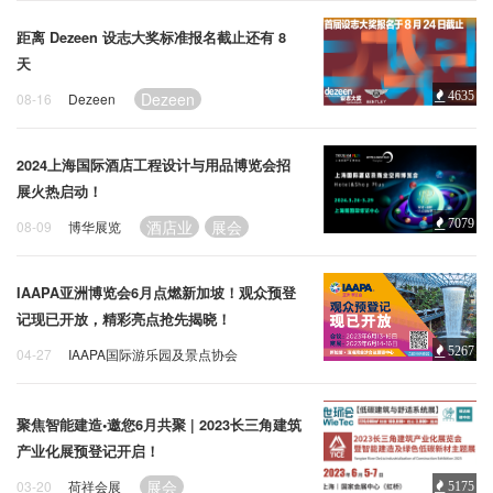
距离 Dezeen 设志大奖标准报名截止还有 8
天
Dezeen
4635
08-16
Dezeen
2024上海国际酒店工程设计与用品博览会招
展火热启动！
酒店业
展会
7079
08-09
博华展览
IAAPA亚洲博览会6月点燃新加坡！观众预登
记现已开放，精彩亮点抢先揭晓！
5267
04-27
IAAPA国际游乐园及景点协会
IAAPA
聚焦智能建造•邀您6月共聚 | 2023长三角建筑
产业化展预登记开启！
展会
03-20
荷祥会展
5175