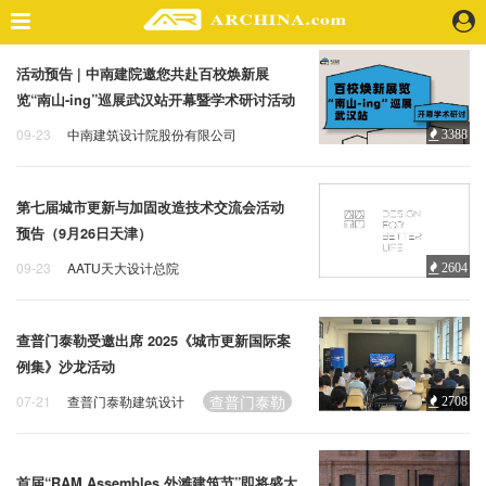
活动预告 | 中南建院邀您共赴百校焕新展
精选案例
览“南山-ing”巡展武汉站开幕暨学术研讨活动
建 筑
09-23
中南建筑设计院股份有限公司
3388
景 观
中南建院
室 内
视 频
第七届城市更新与加固改造技术交流会活动
预告（9月26日天津）
头条资讯
09-23
AATU天大设计总院
2604
AATU天大设计总院
业 界
机 构
查普门泰勒受邀出席 2025《城市更新国际案
人 物
例集》沙龙活动
地 产
查普门泰勒
07-21
查普门泰勒建筑设计
2708
快速搜索
首届“RAM Assembles 外滩建筑节”即将盛大