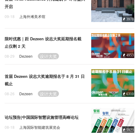
企业招聘
开启
09-18
上海外滩美术馆
企业会员
3978
外滩建筑节
上海外滩美术馆
关于投稿
洛克·外滩源
广告投放
限时优惠｜距 Dezeen 设志大奖延期报名截
止仅剩 2 天
设计大奖
4953
08-29
Dezeen
关于我们
联系我们
首届 Dezeen 设志大奖逾期报名于 8 月 31 日
截止
设计大奖
08-26
Dezeen
6310
论坛预告|中国国际智慧设施管理高峰论坛
08-18
上海国际智能建筑展览会
5923
展会
论坛
智慧设施