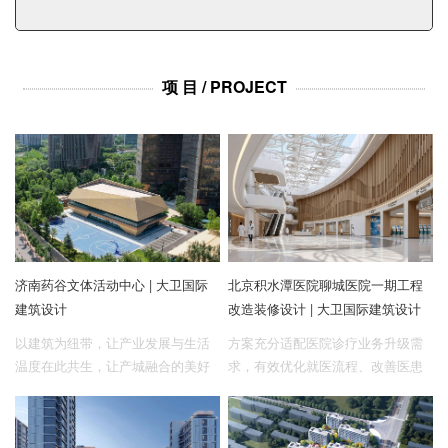
企业招聘
企业会员
项 目 / PROJECT
关于投稿
广告投放
关于我们
联系我们
济南药谷文体活动中心 | 大卫国际
北京积水潭医院聊城医院一期工程
建筑设计
改造装修设计 | 大卫国际建筑设计
以建筑为纽带，让产业发展与生活
方案充分适配医院诊疗业务升级需
温度在此共生，让产城融合的美好
求，有效优化就医流程、改善医患
图景落地为日常。
环境、严格遵循医疗建筑规范，全
力打造安全高效、舒适便民的现代
化诊疗空间。