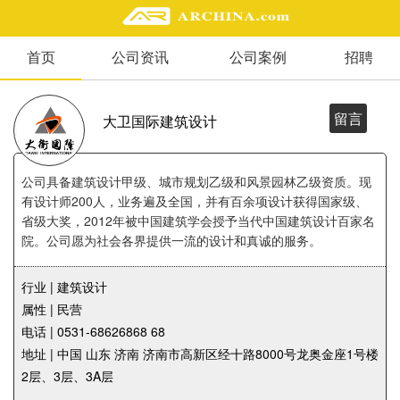
首页
公司资讯
公司案例
招聘
精选案例
建 筑
景 观
留言
大卫国际建筑设计
室 内
视 频
公司具备建筑设计甲级、城市规划乙级和风景园林乙级资质。现
有设计师200人，业务遍及全国，并有百余项设计获得国家级、
省级大奖，2012年被中国建筑学会授予当代中国建筑设计百家名
头条资讯
院。公司愿为社会各界提供一流的设计和真诚的服务。
业 界
机 构
行业 | 建筑设计
人 物
属性 | 民营
地 产
电话 | 0531-68626868 68
快速搜索
地址 | 中国 山东 济南 济南市高新区经十路8000号龙奥金座1号楼
2层、3层、3A层