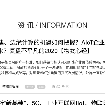
资 讯 / INFORMATION
建、边缘计算的机遇如何把握？AIoT企
来？复盘不平凡的2020【物女心经】
是衡量AI的唯一标准，如何获得市场认可和创造产业价值成为AIoT
020年初，AIoT独角兽们迎来了一波即将上市和即将“被”上市的热
视科技和寒武纪等，对这些AIoT独角兽的真实发展情况，外界一直都
物联网智库
阅读：6493
地产科技
新基建
“新基建”，5G、工业互联网IIoT、物联网