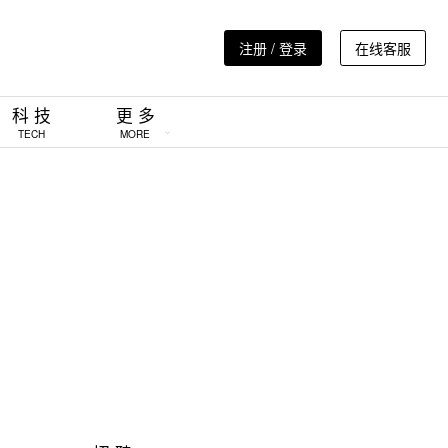
注册 / 登录
在线客服
科 技
更 多
TECH
MORE