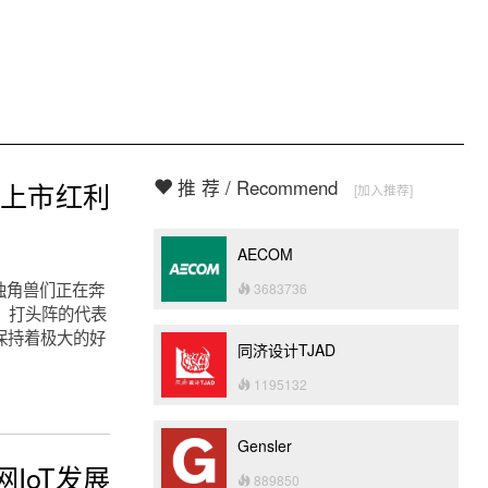
推 荐 / Recommend
业上市红利
[加入推荐]
AECOM
独角兽们正在奔
3683736
潮。打头阵的代表
保持着极大的好
同济设计TJAD
1195132
Gensler
IoT发展
889850