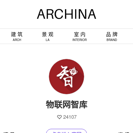
建 筑
景 观
室 内
品 牌
ARCH
LA
INTERIOR
BRAND
物联网智库
24107