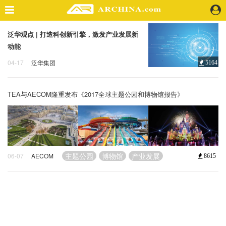
泛华观点 | 打造科创新引擎，激发产业发展新
精选案例
动能
建 筑
04-17
泛华集团
5164
景 观
产业发展
泛华观点
科技
室 内
视 频
TEA与AECOM隆重发布《2017全球主题公园和博物馆报告》
头条资讯
业 界
机 构
主题公园
博物馆
产业发展
06-07
AECOM
8615
人 物
地 产
快速搜索