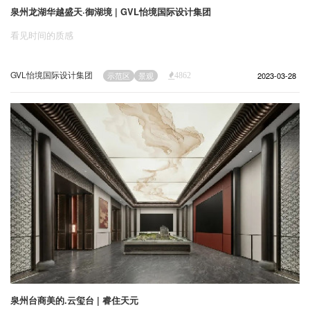
泉州龙湖华越盛天·御湖境 | GVL怡境国际设计集团
看见时间的质感
GVL怡境国际设计集团
2023-03-28
示范区
景观
4862
泉州台商美的.云玺台 | 睿住天元