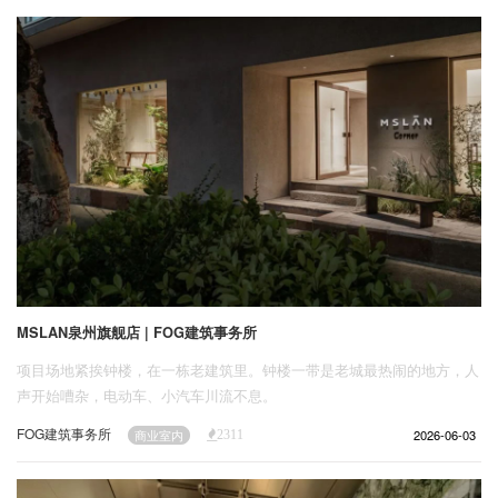
企业招聘
企业会员
关于投稿
广告投放
关于我们
联系我们
MSLAN泉州旗舰店 | FOG建筑事务所
项目场地紧挨钟楼，在一栋老建筑里。钟楼一带是老城最热闹的地方，人
声开始嘈杂，电动车、小汽车川流不息。
FOG建筑事务所
2026-06-03
商业室内
2311