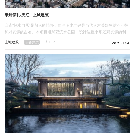
泉州保利·天汇 | 上城建筑
自古“择水而居”是前人的情怀，而今临水而建是当代人对美好生活的向往
和对资源的占有。本项目毗邻双滨水公园，设计注重水系景观资源的利
用，以“云梦水泽 花园社区”为创作主题，用接近大自然的笔触，绘就「外
上城建筑
2023-04-03
居住建筑
5012
有四季水岸，内有四时花园」的理想滨水生活画卷。