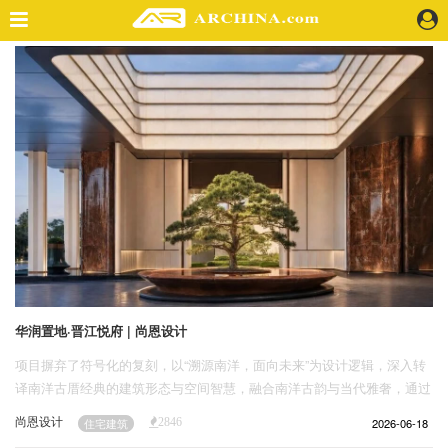
精选案例
建 筑
景 观
室 内
视 频
头条资讯
业 界
机 构
人 物
华润置地·晋江悦府 | 尚恩设计
地 产
项目摒弃了符号化的复刻，以“溯源南洋，面向未来”为设计逻辑，深入转
快速搜索
译南洋古厝经典的建筑形态与空间智慧，融合南洋古韵与当代雅奢，通过
严谨的建构秩序重塑归家序列。
尚恩设计
2026-06-18
住宅建筑
2846