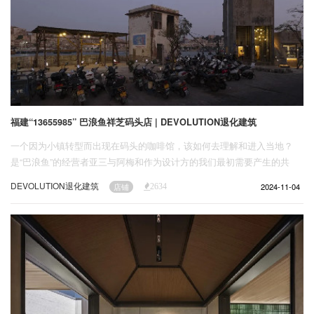
福建“13655985” 巴浪鱼祥芝码头店 | DEVOLUTION退化建筑
一个因为小镇转型而出现在码头的咖啡馆，该如何去理解和进入当地？
是“巴浪鱼”的经营者亚三与阿梅和作为设计方的我们最初需要产生的共
识。在几经波折战胜了一个意图把它们刷成粉色以供拍照的网红店竞争者
DEVOLUTION退化建筑
2024-11-04
店铺
2634
之后，我们尽可能地保留和还原了这栋建筑的原貌——被海水盐分腐蚀的
墙体；裸露的钢筋；墙上的打冰、专业吊机、船员介绍电话，以及密密麻
麻的船主姓名和渔船编号是渔港密织的信息网。