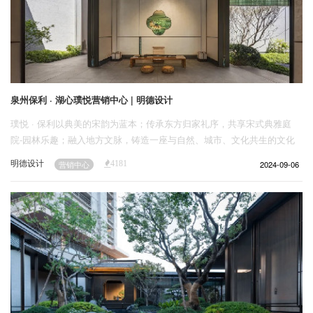
泉州保利 · 湖心璞悦营销中心 | 明德设计
璞悦 · 保利以典美的宋韵为蓝本；传承东方归家礼序，共享宋式典雅庭
院-园林乐趣；融入地方文脉，铸造一座与自然、城市、文化共生的文化
展示区。
明德设计
2024-09-06
营销中心
4181