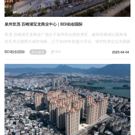
泉州世茂·百崎湖宝龙商业中心 | BDI柏创国际
世茂·百崎湖宝龙商业广场位于泉州市台商投资区，毗邻百崎湖公园和海
丝艺术公园两大城市地标，已于2020年初盛大开业。城市性质定位为国家
级台商投资区、泉州城市副中心、先进制造业和高端服务业支撑的生态型
BDI柏创国际
2023-04-04
商业建筑
5469
滨水城市新区和现代化港口保税物流工业区，成为中国最开放、最优惠、
最高效、最具吸引力的台商投资区，闪耀成泉州湾一颗璀璨的明珠。