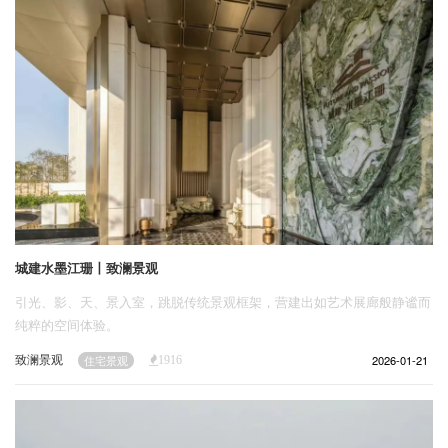
城建水墨江珊丨致澜景观
引光、影、天、景入室，跳脱传统景观框架，营建出如艺术展廊般静谧而
纯粹的空间体验。
致澜景观
2026-01-21
住宅景观
1916