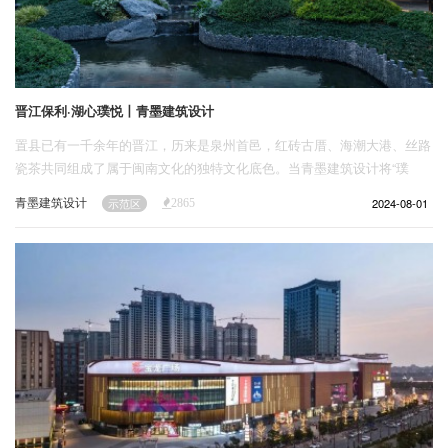
晋江保利·湖心璞悦丨青墨建筑设计
置县已有一千余年的晋江，历来是泉州首邑，红砖古厝、海潮大港、丝路
瓷茶共同组成了属于闽南文化的独特文化底色。当青墨建筑设计将“璞
悦”的营造笔触延伸到晋江，对场地人文气象的探寻，对唐风宋韵意境的
青墨建筑设计
2024-08-01
示范区
2865
延续，一步步建立在全新的地域表述之上。