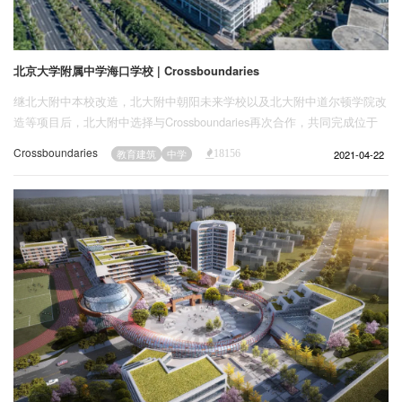
北京大学附属中学海口学校 | Crossboundaries
继北大附中本校改造，北大附中朝阳未来学校以及北大附中道尔顿学院改
造等项目后，北大附中选择与Crossboundaries再次合作，共同完成位于
海南省海口市的北京大学附属中学海口学校的规划与设计。结合海南省整
Crossboundaries
2021-04-22
教育建筑
中学
18156
体教育发展环境现状及政策导向，此次合作对于北大附中以及
Crossboundaries来说既是挑战，也同样存在无限的机遇。凭借北大附中
先进的教学理念和优良的师资力量以及Crossboundaries在教育项目中丰
富的建筑设计经验以及对北大附中教育理念的全面理解，一定能为海南省
加快教育发展添砖加瓦。