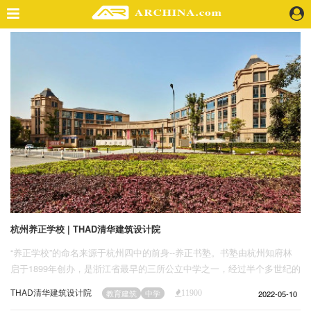
精选案例
建 筑
景 观
室 内
视 频
头条资讯
业 界
机 构
人 物
杭州养正学校 | THAD清华建筑设计院
地 产
“养正学校”的命名来源于杭州四中的前身--养正书塾。书塾由杭州知府林
快速搜索
启于1899年创办，是浙江省最早的三所公立中学之一，经过半个多世纪的
辗转发展，在1955 年定名为杭州第四中学。
THAD清华建筑设计院
2022-05-10
教育建筑
中学
11900