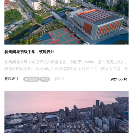
杭州闻堰初级中学 | 筑境设计
杭州闻堰初级中学位于杭州市萧山区，创建于1968年，是一所历史悠久、
特色鲜明的学校。学校周边主要道路有西向的时代大道，南临闻兴路，新
开河穿城而过，东北为华眉山和仙姑庙，东为世外桃源景区。依山傍水，
筑境设计
2021-08-10
教育建筑
中学
6955
环境良好，希望寄此打造出“山水书院、乐活多元”的现代化中学校园。