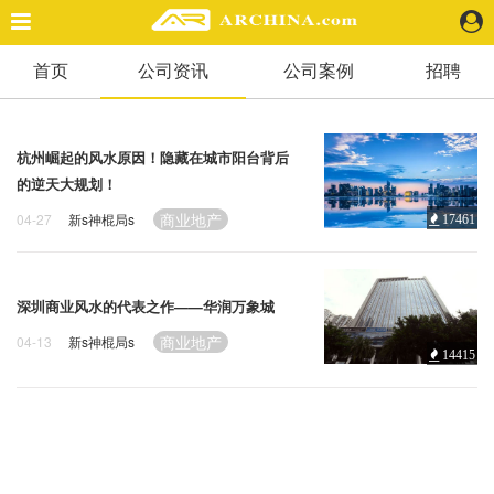
首页
公司资讯
公司案例
招聘
精选案例
建 筑
景 观
杭州崛起的风水原因！隐藏在城市阳台背后
室 内
的逆天大规划！
视 频
商业地产
04-27
新s神棍局s
17461
头条资讯
业 界
深圳商业风水的代表之作——华润万象城
机 构
商业地产
04-13
新s神棍局s
14415
人 物
地 产
快速搜索