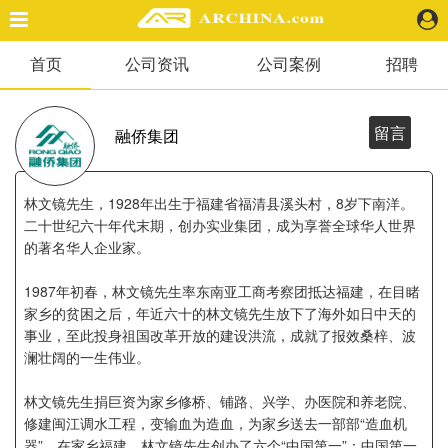
首页
公司资讯
公司案例
招聘
精选案例
建 筑
景 观
留言
融侨集团
室 内
视 频
林文镜先生，1928年出生于福建省福清县溪头村，8岁下南洋。
二十世纪六十年代末期，创办实业集团，成为享誉全球华人世界
的著名华人企业家。
头条资讯
业 界
1987年初春，林文镜先生率东南亚工商考察团抵达福建，在目睹
机 构
家乡的贫困之后，年近六十的林文镜先生放下了海外如日中天的
人 物
事业，至此投身祖国改革开放的建设洪流，成就了报效桑梓、波
地 产
澜壮阔的一生伟业。
快速搜索
林文镜先生捐巨资为家乡修桥、铺路、兴学、办医院和养老院、
修建闽江调水工程，变输血为造血，为家乡送去一部部“造血机
器”。在家乡福建，林文镜先生创办了六个“中国第一”：中国第一