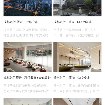
成都融侨·望云 | 上海柏涛
成都融侨 · 望云 | DDON笛东
项目落子国宾-茶花板块核心区域，
示范区位于基地南侧，由礼宾入
结合城西版块“西贵”的千年文化底
口、林下空间及下沉庭院组成。如
蕴，打造奢隐、贵栖、融享的品质
何在小空间内创造多层次的景观体
大宅。
验，利用下沉庭院的高差使景观的
感受更为多变与灵动，是此次设计
的重点。
成都融侨望云 | 融侨装修&众睦设计
郑州融侨中原城 | 众睦设计
落址于成都茶花板块的融侨望云，
郑州融侨中原城，作为融侨集团与
是融侨集团深度研判城西客群特性
城市同步发展的创新规划，择址郑
后，匠心打造的高端“望”系壹号作
西生态芯板块，致力打造自然生态
品，于天府文化景观轴上，构筑承
与都市人文融合的美好生活人居。