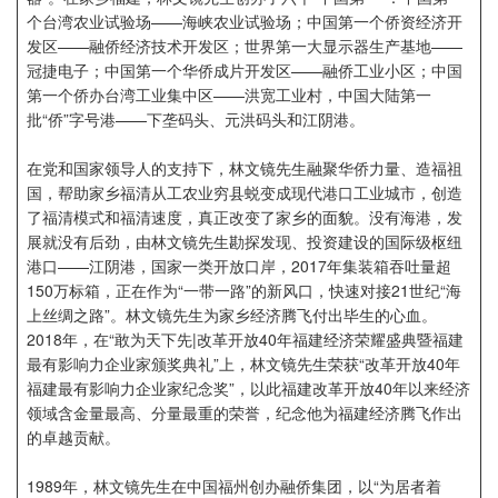
企业招聘
个台湾农业试验场——海峡农业试验场；中国第一个侨资经济开
发区——融侨经济技术开发区；世界第一大显示器生产基地——
冠捷电子；中国第一个华侨成片开发区——融侨工业小区；中国
企业会员
第一个侨办台湾工业集中区——洪宽工业村，中国大陆第一
关于投稿
批“侨”字号港——下垄码头、元洪码头和江阴港。
广告投放
在党和国家领导人的支持下，林文镜先生融聚华侨力量、造福祖
国，帮助家乡福清从工农业穷县蜕变成现代港口工业城市，创造
关于我们
了福清模式和福清速度，真正改变了家乡的面貌。没有海港，发
联系我们
展就没有后劲，由林文镜先生勘探发现、投资建设的国际级枢纽
港口——江阴港，国家一类开放口岸，2017年集装箱吞吐量超
150万标箱，正在作为“一带一路”的新风口，快速对接21世纪“海
上丝绸之路”。林文镜先生为家乡经济腾飞付出毕生的心血。
2018年，在“敢为天下先|改革开放40年福建经济荣耀盛典暨福建
最有影响力企业家颁奖典礼”上，林文镜先生荣获“改革开放40年
福建最有影响力企业家纪念奖”，以此福建改革开放40年以来经济
领域含金量最高、分量最重的荣誉，纪念他为福建经济腾飞作出
的卓越贡献。
1989年，林文镜先生在中国福州创办融侨集团，以“为居者着