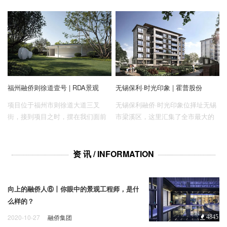
根的人最深刻的记忆，依山傍水、
面面积第三大的人工湖。从基地出
逐水而居，一派宁和优美的城市印
发，不远处就可以上沪金高速，地
象。
理位置良好，交通便利。
福州融侨则徐道壹号 | RDA景观
无锡保利·时光印象 | 霍普股份
项目位于福州市则徐道大道三叉
无锡保利融侨·时光印象位择址无锡
街，接到项目之时，摆在我们面前
市梁溪区，这里汇集了全市最大的
的是一堆无法移动的市政沿街变电
商贸中心、最大的客运中心、最大
箱以及无法更改的市政道路开口和
的地铁枢纽以及沟通机场、高铁车
场地内还在使用的电线杆，现状可
站的快捷通道，中心区位优势得天
资 讯 / INFORMATION
以利用景观资源受限，景观设计需
独厚。
要我们重新审视场地，寻找突破
口，化劣为优。
向上的融侨人⑥丨你眼中的景观工程师，是什
么样的？
2020-10-27
融侨集团
4845