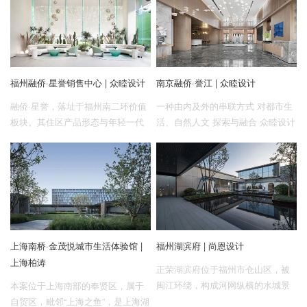
古袭今的高品质人居空间，实现“新
项目临近千亩洞林周生态湿地、郑
西贵”理念下隐奢闲逸的理想生活范
州索河湿地公园、万山森林、荥阳
式。其云顶艺展中心与样板房的软
象棋公园等巨幅生态资源，致力打
装设计由融侨装修联合众睦设计共
造诗意栖居的理想生活臻境，焕新
同打造。
升级城市居住名片，其营销中心的
福州融侨·星誉销售中心 | 众睦设计
南京融侨·誉江 | 众睦设计
软装设计由融侨装修联合众睦设计
担纲。
融侨·星誉，落址于福州南二环价值
一种由内及外的串联方式 对都市生
板块。其住区产品形态与年轻一代
活、自然人文 探索与融合 众睦设计
的生活观、居住观深度呼应，致力
实现了 融侨·誉江售楼处及样板房的
于打开品质生活的入口，呈现不同
软装设计
以往的潮流、艺术、新兴生活，其
销售中心的软装由融侨装修联合众
睦设计共同打造。
上海南桥·金茂悦城市生活体验馆 |
福州湖滨府 | 尚恩设计
上海柏涛
正荣湖滨府位于福州市仓山区，被
闽江环绕，构成河网纵横的水城景
本案位于上海南部的奉贤区，属于
象。江畔的生活成为在这座城市扎
自贸区，毗邻“上海之鱼”，是上海湖