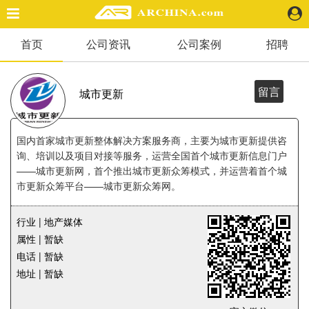
首页
公司资讯
公司案例
招聘
精选案例
建 筑
景 观
留言
城市更新
室 内
视 频
国内首家城市更新整体解决方案服务商，主要为城市更新提供咨
询、培训以及项目对接等服务，运营全国首个城市更新信息门户
——城市更新网，首个推出城市更新众筹模式，并运营着首个城
头条资讯
市更新众筹平台——城市更新众筹网。
业 界
机 构
行业 | 地产媒体
人 物
属性 | 暂缺
地 产
电话 | 暂缺
快速搜索
地址 | 暂缺