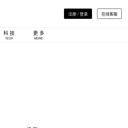
注册 / 登录
在线客服
科 技
更 多
TECH
MORE