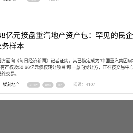
48亿元接盘重汽地产资产包：罕见的民
业务样本
园方面向《每日经济新闻》记者证实，其已确定成为“中国重汽集团房
国有产权及50.66亿元债权转让项目”唯一意向受让方，正在按交易中
最终交易。
镁刻地产
阅读：4107
商业地产
碧桂园
重汽