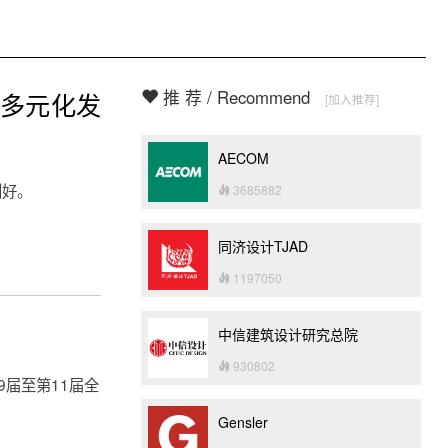
推 荐 / Recommend
企多元化发
[加入推荐]
AECOM
利好。
3685882
同济设计TJAD
1197050
中信建筑设计研究总院
930802
届至第11届全
Gensler