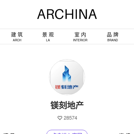
建 筑
景 观
室 内
品 牌
ARCH
LA
INTERIOR
BRAND
镁刻地产
28574