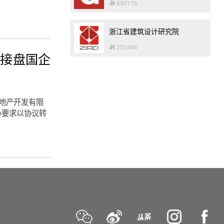
890176
浙江省建筑设计研究院
255446
企接盘国企
地产开发有限
心要求以协议转