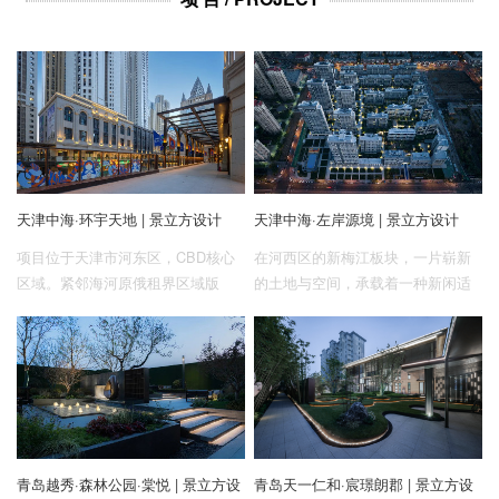
企业招聘
企业会员
关于投稿
广告投放
关于我们
天津中海·环宇天地 | 景立方设计
天津中海·左岸源境 | 景立方设计
联系我们
项目位于天津市河东区，CBD核心
在河西区的新梅江板块，一片崭新
区域。紧邻海河原俄租界区域版
的土地与空间，承载着一种新闲适
块，地块东北侧为六纬路，东南侧
生活的模板与体验，周围交通完
为十一经路，西北侧为八经路，而
善、配套齐全。高阶的城市资源，
西南侧则是能够充分代表天津的海
急需用一片绿色，重塑天津洋房理
河河道及滨河路。天然的地理优
想，消隐疲惫，慰际生活。
势，核心的城市区域，便捷的交通
环境以及丰富的周边配套，体现了
项目对于天津城市风韵以及中海项
青岛越秀·森林公园·棠悦 | 景立方设
青岛天一仁和·宸璟朗郡 | 景立方设
目品质的重要作用。经典大都会建