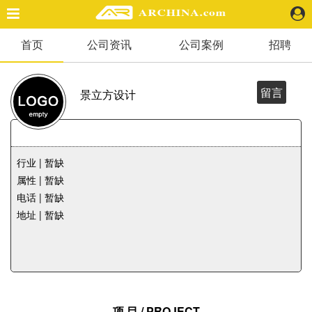
首页
公司资讯
公司案例
招聘
精选案例
建 筑
景 观
留言
景立方设计
室 内
视 频
行业 | 暂缺
头条资讯
属性 | 暂缺
业 界
电话 | 暂缺
机 构
地址 | 暂缺
人 物
地 产
快速搜索
项 目 / PROJECT