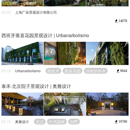
03-22
上海广亩景观设计有限公司
福州
陡立的崖壁
新亚洲的建筑风格
14078
西班牙垂直花园景观设计 | Urbanarbolismo
西班牙
垂直花园
绿色的外衣
03-19
Urbanarbolismo
9644
泰禾·北京院子景观设计 | 奥雅设计
北京
中式园林
别墅
03-19
奥雅设计
19700