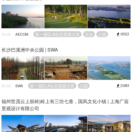
第一届ELA生态景观大奖
滨水
公园
03-22
AECOM
19322
长沙巴溪洲中央公园 | SWA
第一届ELA生态景观大奖
公园
03-22
SWA
21693
福州世茂云上鼓岭|岭上有三坊七巷，国风文化小镇 | 上海广亩
景观设计有限公司