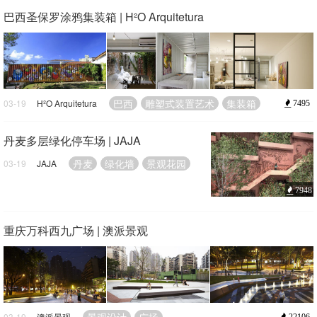
巴西圣保罗涂鸦集装箱 | H²O Arquitetura
巴西
雕塑式装置艺术
集装箱
03-19
H²O Arquitetura
7495
丹麦多层绿化停车场 | JAJA
丹麦
绿化墙
景观花园
03-19
JAJA
7948
重庆万科西九广场 | 澳派景观
03-19
澳派景观