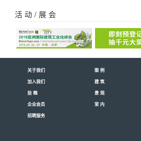
轻松的狭小空间内共同实现的。
活 动 / 展 会
关于我们
案 例
加入我们
建 筑
投 稿
景 观
企业会员
室 内
招聘服务