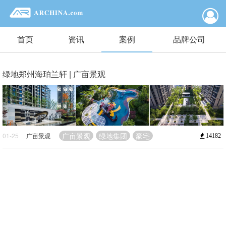
首页
资讯
案例
品牌公司
绿地郑州海珀兰轩 | 广亩景观
广亩景观
绿地集团
豪宅
01-25
广亩景观
14182