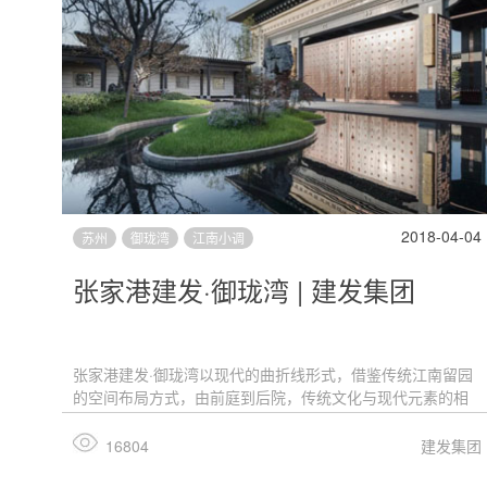
2018-04-04
苏州
御珑湾
江南小调
张家港建发·御珑湾 | 建发集团
张家港建发·御珑湾以现代的曲折线形式，借鉴传统江南留园
的空间布局方式，由前庭到后院，传统文化与现代元素的相
互融合和碰撞，把江南小巧精致和文化气质展现得淋漓尽
致。
16804
建发集团