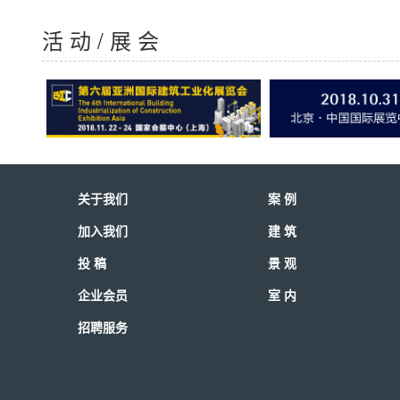
活 动 / 展 会
关于我们
案 例
加入我们
建 筑
投 稿
景 观
企业会员
室 内
招聘服务