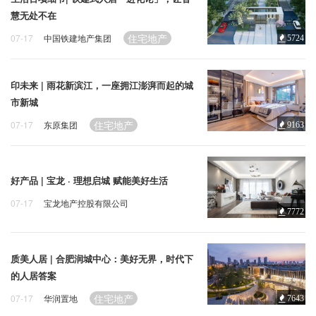
慧无处不在
住宅地产
07-17
中国铁建地产集团
5724
印未来 | 雨花新滨江，一座拥江澎湃而起的城
市新城
住宅地产
07-17
东原集团
9163
好产品 | 宝龙 · 理想启城 赋能美好生活
07-17
宝龙地产控股有限公司
7772
宝龙
住宅地产
质美人居 | 合肥润城中心：美好无界，时代下
的人居答案
住宅地产
07-17
华润置地
7643