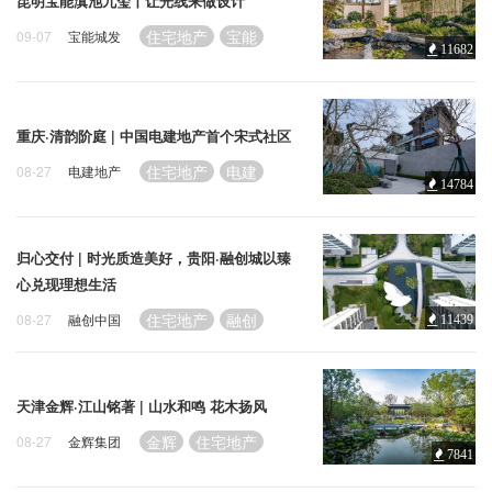
企业招聘
昆明宝能滇池九玺丨让光线来做设计
住宅地产
宝能
09-07
宝能城发
11682
企业会员
关于投稿
广告投放
重庆·清韵阶庭 | 中国电建地产首个宋式社区
住宅地产
电建
08-27
电建地产
14784
关于我们
联系我们
归心交付 | 时光质造美好，贵阳·融创城以臻
心兑现理想生活
住宅地产
融创
08-27
融创中国
11439
天津金辉·江山铭著 | 山水和鸣 花木扬风
金辉
住宅地产
08-27
金辉集团
7841