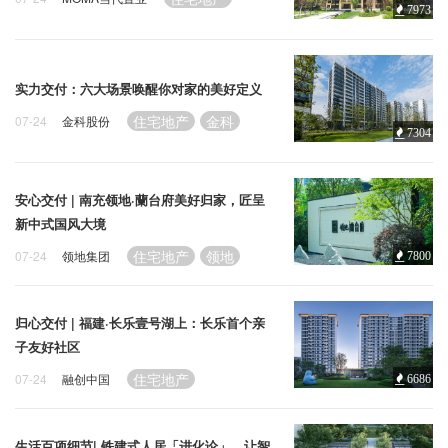
7973
实力交付：六大场景唤醒你对家的美好定义
住宅地产
金科
07-24
金科股份
7304
安心交付 | 南充领地·蘭台府美好归家，匠呈
新中式国风大境
住宅地产
领地
07-24
领地集团
7800
归心交付 | 福建·长乐壹号湖上：长乐首个亲
子友好社区
住宅地产
07-24
融创中国
6686
生活百项细节| 铁建式人居「进化论」，让智