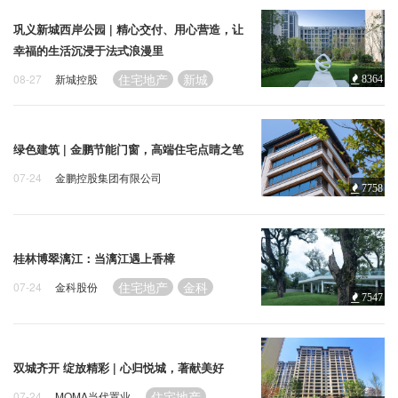
巩义新城西岸公园 | 精心交付、用心营造，让
幸福的生活沉浸于法式浪漫里
住宅地产
新城
08-27
新城控股
8364
绿色建筑 | 金鹏节能门窗，高端住宅点睛之笔
07-24
金鹏控股集团有限公司
7758
住宅地产
金鹏
桂林博翠漓江：当漓江遇上香樟
住宅地产
金科
07-24
金科股份
7547
双城齐开 绽放精彩 | 心归悦城，著献美好
住宅地产
07-24
MOMΛ当代置业