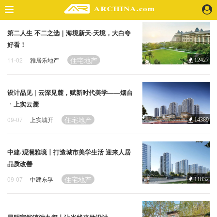
第二人生 不二之选｜海境新天·天境，大白夸
精选案例
好看！
建 筑
住宅地产
11-02
雅居乐地产
12427
景 观
室 内
视 频
设计品见 | 云深见麓，赋新时代美学——烟台
ㆍ上实云麓
头条资讯
住宅地产
09-07
上实城开
14389
业 界
机 构
中建·观澜雅境丨打造城市美学生活 迎来人居
人 物
品质改善
地 产
住宅地产
09-07
中建东孚
11832
快速搜索