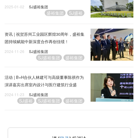
2025-01-02
SJ盛裕集团
盛裕集团
SJ盛裕
资讯 | 祝贺苏州工业园区辉煌30周年，盛裕集
团持续赋能中新深度合作再创佳绩！
2024-11-26
SJ盛裕集团
SJ盛裕集团
盛裕集团
活动 | B+H合伙人林建可与高级董事陈祺作为
演讲嘉宾出席室内设计与医疗建筑行业盛
典！
2024-11-23
SJ盛裕集团
SJ盛裕
SJ盛裕集团
盛裕集团