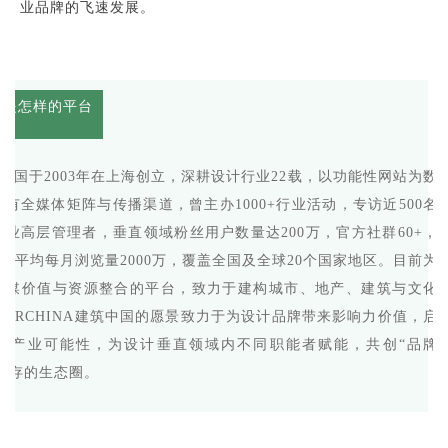
业品牌的飞速发展。
究竟是怎样的平台
建筑中国于2003年在上海创立，深耕设计行业22载，以功能性网站为数
有全媒体矩阵与传播渠道，曾主办1000+行业活动，专访近500名
业高层管理者，垂直领域粉丝用户数量达200万，官方社群60+，
0+，平均每月浏览量2000万，覆盖全国及全球20个国家地区。目前为
传媒价值与资源整合的平台，致力于建构城市、地产、建筑与文化
ARCHINA建筑中国的愿景致力于为设计品牌带来影响力价值，启
化产业可能性，为设计垂直领域内不同职能者赋能，共创“品牌
”并存的生态圈。