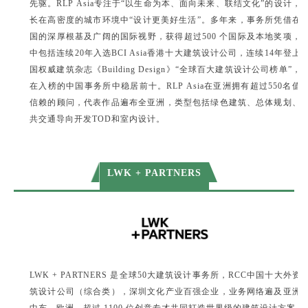
先驱。RLP Asia专注于“以生命为本、面向未来、联结文化”的设计，
长在高密度的城市环境中“设计更美好生活”。多年来，事务所凭借在
国的深厚根基及广阔的国际视野，获得超过500 个国际及本地奖项，
中包括连续20年入选BCI Asia香港十大建筑设计公司，连续14年登上
国权威建筑杂志《Building Design》“全球百大建筑设计公司榜单”，
在入榜的中国事务所中稳居前十。RLP Asia在亚洲拥有超过550名值
信赖的顾问，代表作品遍布全亚洲，类型包括绿色建筑、总体规划、
共交通导向开发TOD和室内设计。
LWK + PARTNERS
LWK + PARTNERS 是全球50大建筑设计事务所，RCC中国十大外资
筑设计公司（综合类），深圳文化产业百强企业，业务网络遍及亚洲