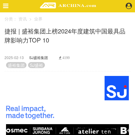
分类：
资讯
>
业界
精选案例
捷报 | 盛裕集团上榜2024年度建筑中国最具品
建 筑
牌影响力TOP 10
景 观
室 内
视 频
2025-02-13
SJ盛裕集团
4199
盛裕集团
SJ盛裕
头条资讯
业 界
机 构
人 物
地 产
快速搜索