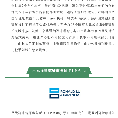
全世界7个办公地点。曼哈德•冯•格康，福尔克温•玛格与他们的合伙
过去五十年在近乎所有的德国大城市进行了规划和建造。在德国国内
国际性建筑设计竞赛中，gmp获得一等奖440多次，另外因其创新性
建筑设计而获得了众多优秀奖，至今在23个国家共建成近500座建筑
长久以来gmp依循一个共通的设计理念，与业主和各方合作团队建立
对话式关系，在世界各地不同的文化背景下从事不同规模的设计建
——由私人住宅到体育馆，由歌剧院到博物馆，由办公建筑到桥梁，
门把手到城市总体规划。
吕元祥建筑师事务所 RLP Asia
吕元祥建筑师事务所（RLP Asia）于1976年成立，是亚洲可持续建筑