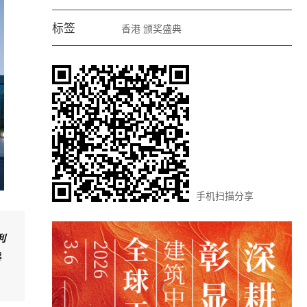
标签
香港
颁奖盛典
手机扫描分享
利
得