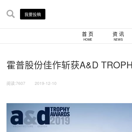
我要投稿
首 页
资 讯
HOME
NEWS
霍普股份佳作斩获A&D TROPHY
阅读:7607
2019-12-10