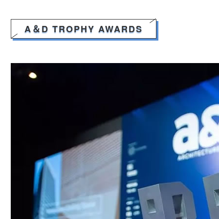
A＆D TROPHY AWAR
D
S