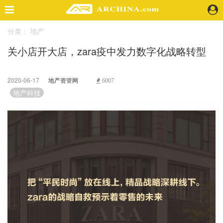
分类：
地产
精选案例
关小店开大店，zara疫中发力数字化战略转型
建 筑
景 观
室 内
2020-06-17
地产资管网
6007
视 频
地产科技
头条资讯
业 界
机 构
人 物
地 产
快速搜索