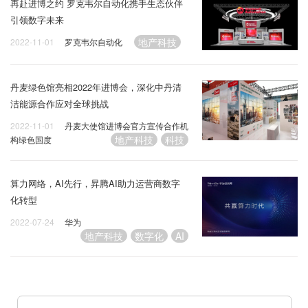
再赴进博之约 罗克韦尔自动化携手生态伙伴
引领数字未来
地产科技
2022-11-01
罗克韦尔自动化
丹麦绿色馆亮相2022年进博会，深化中丹清
洁能源合作应对全球挑战
2022-11-01
丹麦大使馆进博会官方宣传合作机
地产科技
科技
构绿色国度
算力网络，AI先行，昇腾AI助力运营商数字
化转型
2022-07-24
华为
地产科技
数字化
AI