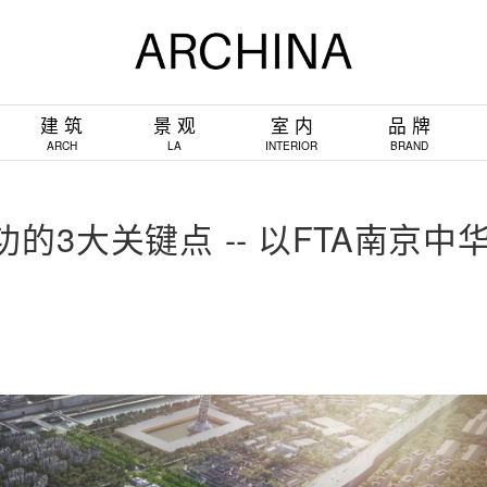
建 筑
景 观
室 内
品 牌
ARCH
LA
INTERIOR
BRAND
3大关键点 -- 以FTA南京中