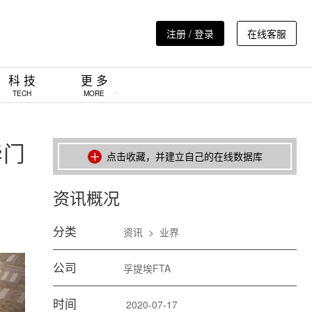
注册 / 登录
在线客服
科 技
更 多
TECH
MORE
华门
点击收藏，并建立自己的在线数据库
资讯概况
分类
资讯
>
业界
公司
孚提埃FTA
时间
2020-07-17