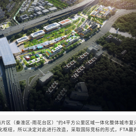
南片区（秦淮区-雨花台区）”约4平方公里
区域一体化整体城市复
化枢纽，所以决定对此进行改造，采取国际竞标的形式，FTA赢