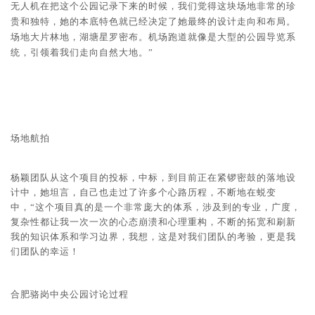
无人机在把这个公园记录下来的时候，我们觉得这块场地非常的珍
贵和独特，她的本底特色就已经决定了她最终的设计走向和布局。
场地大片林地，湖塘星罗密布。机场跑道就像是大型的公园导览系
统，引领着我们走向自然大地。
”
场地航拍
杨颖团队从这个项目的投标，中标，到目前正在紧锣密鼓的落地设
计中，她坦言，自己也走过了许多个心路历程，不断地在蜕变
中，“这个项目真的是一个非常庞大的体系，涉及到的专业，广度，
复杂性都让我一次一次的心态崩溃和心理重构，不断的拓宽和刷新
我的知识体系和学习边界，我想，这是对我们团队的考验，更是我
们团队的幸运！
合肥骆岗中央
公园
讨论过程