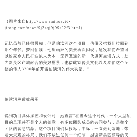
（图片来自
http://www.aminoacid-
jirong.com/news/9j2zqj9j99s22f3.html
）
记忆虽然已经很模糊，但是伯渎河这个项目，仿佛又把我们拉回到
那个年代。梦回伯渎，七里画廊的美景再次闪现，这次我们希望可
以给家乡人民打造以人为本，无界互通的新一代运河生活方式，助
力新吴区产城融合的美好愿景，也借此宣传吴文化以及泰伯这个至
德的伟人3200年前开凿伯渎河的伟大功勋。”
伯渎河鸟瞰效果图
说到项目具体操控和设计时，她直言“在当今这个时代，一个大型项
目的呈现并不是个人的创意，有多位团队成员的共同参与，是整个
团队的智慧结晶。这个项目我们从投标，中标，一直做到落地，带
着大景观的格局，我们不放过任何一个细节，感谢新吴区领导的民