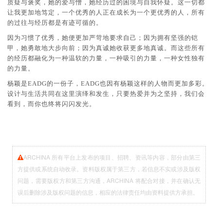
质疑与褒奖，她的爱与憎，她经历过的困境与自我怀疑。这一切都
让我更加地笃定，一个优秀的人正在成长为一个更优秀的人，所有
的过往与经历都是有迹可循的。
因为习惯了优秀，她便更加严苛地要求自己；因为拥有坚强的铠
甲，她勇敢地大步向前；因为真诚她收获更多地真诚。而这些所有
的经历都融化为一种温软的力量，一种吸引的力量，一种女性独有
的力量。
杨颖是EADG的一份子，EADG也因有杨颖这样的人物而更加多彩。
设计与生活共同在这里演绎和发生，只要热爱并为之坚持，我们会
看到，而你也终将闪闪发光。
ARCHINA 所有平台上发布的项目、招聘、资讯等内容，部分由第三
方提供或系统自动收录。资料版权属于第三方，若信息不实或涉及版权
问题，需要版权方和第三方沟通，ARCHINA 将配合对接，并在确认无
误后删除涉及版权问题的信息，相应的法律责任均由资料提供方承担。