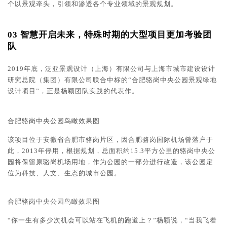
个以景观牵头，引领和渗透各个专业领域的景观规划。
03
智慧开启未来，特殊时期的大型项目更加考验团
队
2019年底，泛亚景观设计（上海）有限公司与上海市城市建设设计
研究总院（集团）有限公司联合中标的“合肥骆岗中央公园景观绿地
设计项目”，正是杨颖团队实践的代表作。
合肥骆岗中央
公园鸟瞰效果图
该项目位于安徽省合肥市骆岗片区，因合肥骆岗国际机场曾落户于
此，2013年停用，根据规划，总面积约15.3平方公里的骆岗中央公
园将保留原骆岗机场用地，作为公园的一部分进行改造，该公园定
位为科技、人文、生态的城市公园。
合肥骆岗中央
公园鸟瞰效果图
“你一生有多少次机会可以站在飞机的跑道上？”杨颖说，“当我飞着