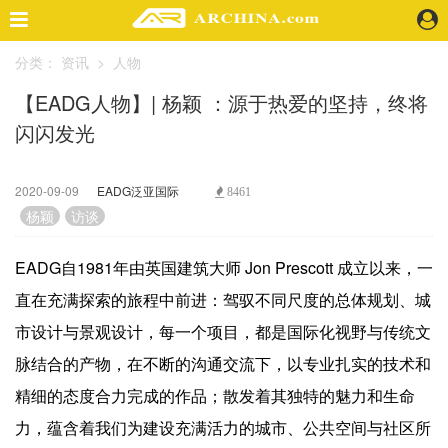
分类：
资讯
>
人物
精选案例
【EADG人物】| 杨颖 ：源于热爱的坚持，终将
建 筑
闪闪发光
景 观
室 内
视 频
2020-09-09
EADG泛亚国际
8461
杨颖
访谈
头条资讯
EADG自1981年由英国建筑大师 Jon Prescott 成立以来，一
业 界
直在充满探索的旅程中前进：驾驭不同尺度的总体规划、城
机 构
人 物
市设计与景观设计，每一个项目，都是国际化视野与传统文
地 产
脉结合的产物，在不断的沟通交流下，以专业扎实的技术和
快速搜索
精细的态度合力完成的作品；散发着其独特的魅力和生命
力，蕴含着我们为建设充满活力的城市、公共空间与社区所