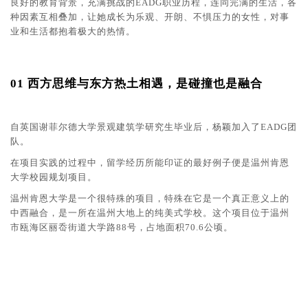
良好的教育背景，充满挑战的EADG职业历程，连同完满的生活，各
种因素互相叠加，让她成长为乐观、开朗、不惧压力的女性，对事
业和生活都抱着极大的热情。
01 西方思维与东方热土相遇，是碰撞也是融合
自英国谢菲尔德大学景观建筑学研究生毕业后，杨颖加入了EADG团
队。
在项目实践的过程中，留学经历所能印证的最好例子便是温州肯恩
大学校园规划项目。
温州肯恩大学是一个很特殊的项目，特殊在它是一个真正意义上的
中西融合，是一所在温州大地上的纯美式学校。这个项目位于温州
市瓯海区丽岙街道大学路88号，占地面积70.6公顷。