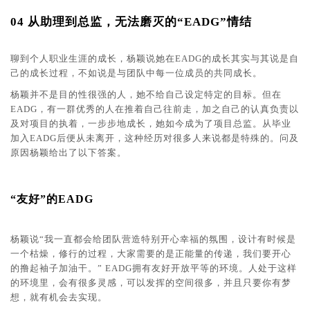
04 从助理到总监，无法磨灭的“EADG”情结
聊到个人职业生涯的成长，杨颖说她在EADG的成长其实与其说是自
己的成长过程，不如说是与团队中每一位成员的共同成长。
杨颖并不是目的性很强的人，她不给自己设定特定的目标。但在
EADG，有一群优秀的人在推着自己往前走，加之自己的认真负责以
及对项目的执着，一步步地成长，她如今成为了项目总监。从毕业
加入EADG后便从未离开，这种经历对很多人来说都是特殊的。问及
原因杨颖给出了以下答案。
“友好”的EADG
杨颖说“我一直都会给团队营造特别开心幸福的氛围，设计有时候是
一个枯燥，修行的过程，大家需要的是正能量的传递，我们要开心
的撸起袖子加油干。” EADG拥有友好开放平等的环境。人处于这样
的环境里，会有很多灵感，可以发挥的空间很多，并且只要你有梦
想，就有机会去实现。