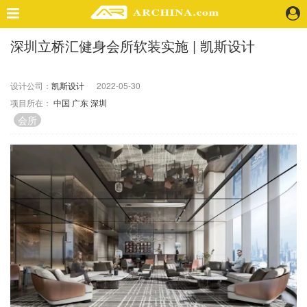
深圳立桥汇健身会所软装实施 | 凯斯设计
精选案例
建 筑
设计公司：
凯斯设计
2022-05-30
景 观
项目所在：
中国
广东
深圳
室 内
会所
视 频
头条资讯
业 界
机 构
人 物
地 产
快速搜索