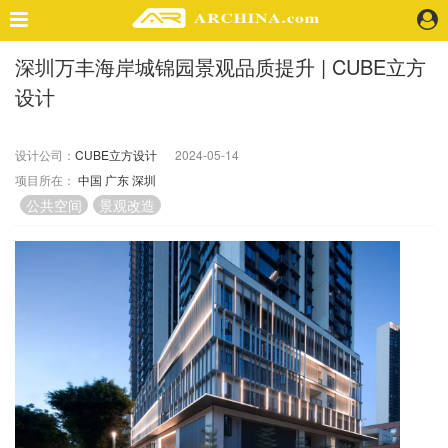
深圳万丰海岸城锦园景观品质提升 | CUBE立方
精选案例
设计
建 筑
景 观
室 内
设计公司：
CUBE立方设计
2024-05-14
项目所在：
中国
广东
深圳
视 频
公共空间
景观改造
头条资讯
业 界
机 构
人 物
地 产
快速搜索