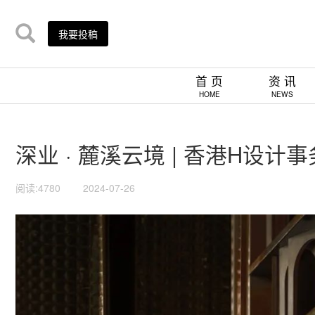
我要投稿
首 页
资 讯
HOME
NEWS
深业 · 麓溪云境 | 香港H设计
阅读:4780
2024-07-26