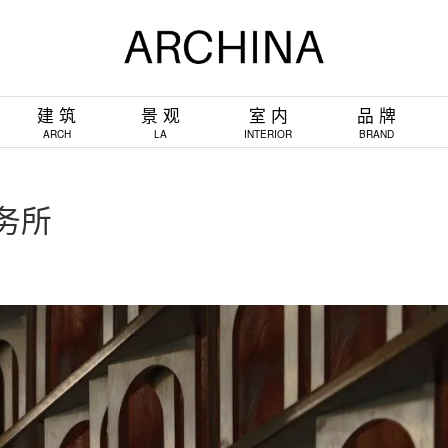
建 筑
景 观
室 内
品 牌
ARCH
LA
INTERIOR
BRAND
事务所