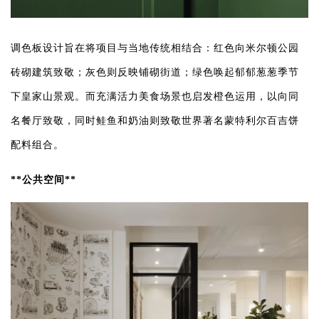
调色板设计旨在将项目与当地传统相结合：红色向米尔顿公园
砖砌建筑致敬；灰色则反映铺砌街道；绿色唤起郁郁葱葱季节
下皇家山景观。而充满活力美食场景也启发橙色运用，以向同
名餐厅致敬，同时鲑鱼和奶油则致敬世界著名蒙特利尔百吉饼
配料组合。
**公共空间**