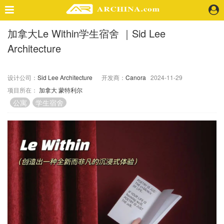
加拿大Le Within学生宿舍 ｜Sid Lee
精选案例
Architecture
建 筑
景 观
室 内
设计公司：
Sid Lee Architecture
开发商：
Canora
2024-11-29
项目所在：
加拿大
蒙特利尔
视 频
公寓
学生宿舍
头条资讯
业 界
机 构
人 物
地 产
快速搜索