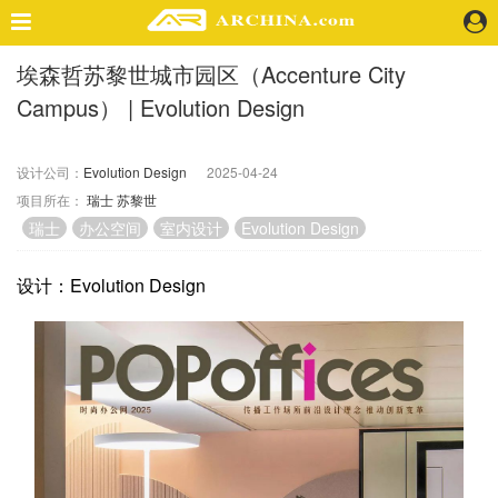
埃森哲苏黎世城市园区（Accenture City
精选案例
Campus） | Evolution Design
建 筑
景 观
室 内
设计公司：
Evolution Design
2025-04-24
项目所在：
瑞士
苏黎世
视 频
瑞士
办公空间
室内设计
Evolution Design
头条资讯
设计：Evolution Design
业 界
机 构
人 物
地 产
快速搜索