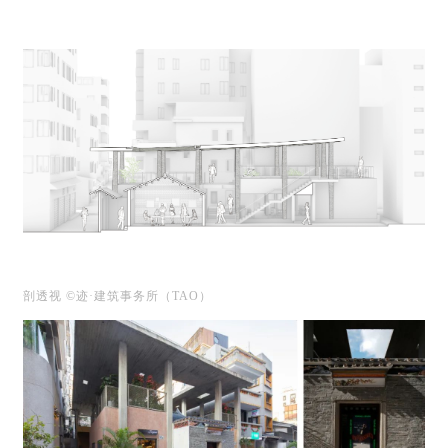
剖透视 ©迹·建筑事务所（TAO）