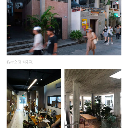
临街立面 ©陈颢