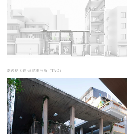
剖透视 ©迹·建筑事务所（TAO）