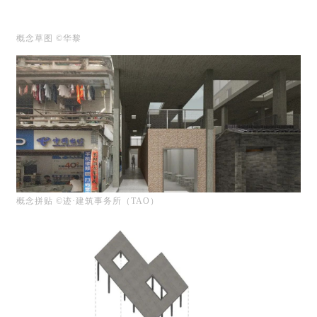
概念草图 ©华黎
概念拼贴
©迹·建筑事务所（TAO）