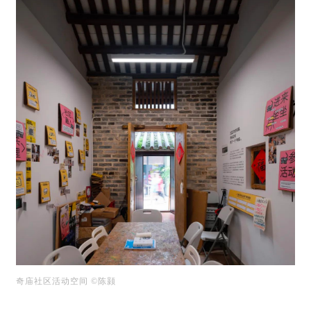
奇庙社区活动空间 ©陈颢