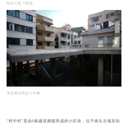
临街立面 ©陈颢
顶层看向周边 ©华黎
“村中村”是由6栋建筑拥簇而成的小区块，位于南头古城东街