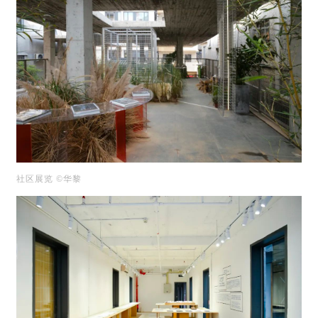
社区展览 ©华黎