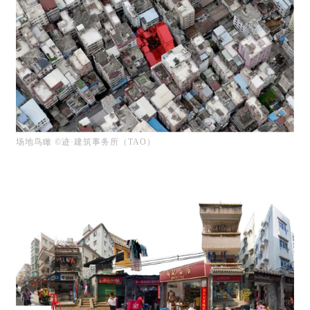
场地鸟瞰 ©迹·建筑事务所（TAO）