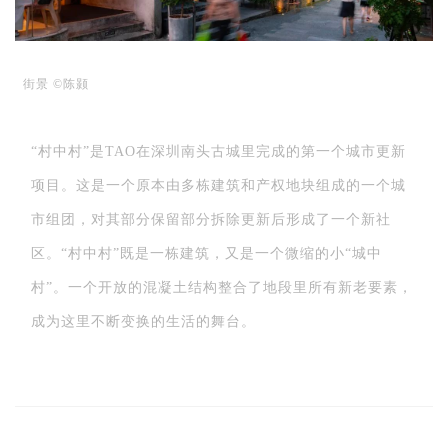
企业招聘
企业会员
街景 ©陈颢
关于投稿
广告投放
“村中村”是TAO在深圳南头古城里完成的第一个城市更新
关于我们
项目。这是一个原本由多栋建筑和产权地块组成的一个城
联系我们
市组团，对其部分保留部分拆除更新后形成了一个新社
区。“村中村”既是一栋建筑，又是一个微缩的小“城中
村”。一个开放的混凝土结构整合了地段里所有新老要素，
成为这里不断变换的生活的舞台。