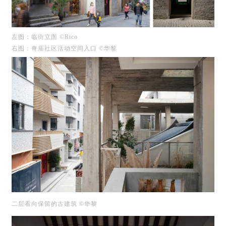
左图：临街立面 ©Rico
右图：奇庙社区活动空间入口 ©华黎
二层看向保留的古建筑 ©华黎