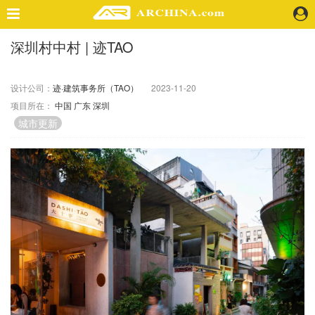
深圳村中村 | 迹TAO
精选案例
建 筑
设计公司：
迹·建筑事务所（TAO）
2023-11-20
景 观
项目所在：
中国
广东
深圳
室 内
城市更新
视 频
头条资讯
业 界
机 构
人 物
地 产
快速搜索